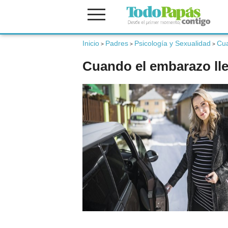
Inicio
Padres
Psicología y Sexualidad
Cua
Fertilidad
>
>
>
Cuando el embarazo lleg
Embarazo
Bebé
Niños
Padres
Calculadoras