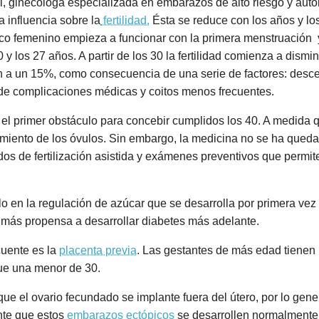
l, ginecóloga especializada en embarazos de alto riesgo y aut
ra influencia sobre la
fertilidad.
Ésta se reduce con los años y los
ico femenino empieza a funcionar con la primera menstruación 
 y los 27 años. A partir de los 30 la fertilidad comienza a dismi
en a un 15%, como consecuencia de una serie de factores: desc
 de complicaciones médicas y coitos menos frecuentes.
ás el primer obstáculo para concebir cumplidos los 40. A medid
imiento de los óvulos. Sin embargo, la medicina no se ha queda
os de fertilización asistida y exámenes preventivos que permit
lo en la regulación de azúcar que se desarrolla por primera v
 más propensa a desarrollar diabetes más adelante.
cuente es la
placenta previa
. Las gestantes de más edad tienen
que una menor de 30.
 que el ovario fecundado se implante fuera del útero, por lo gen
ente que estos
embarazos ectópicos
se desarrollen normalmente