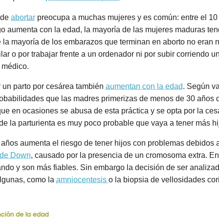
d de
abortar
preocupa a muchas mujeres y es común: entre el 10
go aumenta con la edad, la mayoría de las mujeres maduras te
 la mayoría de los embarazos que terminan en aborto no eran n
ilar o por trabajar frente a un ordenador ni por subir corriendo u
u médico.
r un parto por cesárea también
aumentan con la edad
. Según va
robabilidades que las madres primerizas de menos de 30 años d
ue en ocasiones se abusa de esta práctica y se opta por la ce
de la parturienta es muy poco probable que vaya a tener más hi
s años aumenta el riesgo de tener hijos con problemas debidos
 de Down
, causado por la presencia de un cromosoma extra. En
ndo y son más fiables. Sin embargo la decisión de ser analizad
algunas, como la
amniocentesis
o la biopsia de vellosidades co