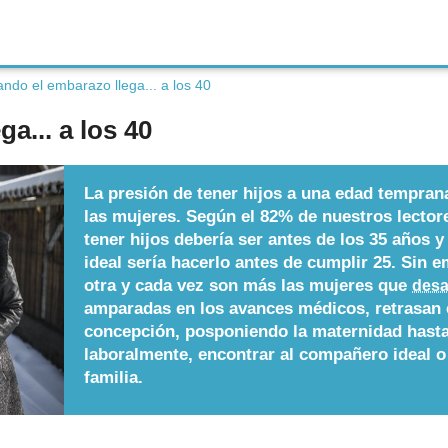
ndo el embarazo llega... a los 40
a... a los 40
La presión de tener hijos a una edad tempra
las mujeres. Según el 82% de nuestros lector
tener hijos debería ser antes de los 35 años y
ideal sería hacerlo antes de cumplir 25. Sin e
otra y cada vez son más las mujeres que
desa
amparadas en los avances médicos, retrasan 
concepción, posponiendo la maternidad hasta
laboralmente, encontrar al compañero ideal o
familia.