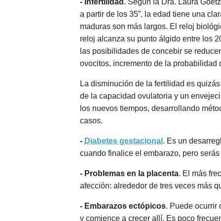
- Infertilidad
. Según la Dra. Laura Goetz
a partir de los 35”, la edad tiene una cla
maduras son más largos. El reloj biológ
reloj alcanza su punto álgido entre los 20
las posibilidades de concebir se reduc
ovocitos, incremento de la probabilidad
La disminución de la fertilidad es quiz
de la capacidad ovulatoria y un envejec
los nuevos tiempos, desarrollando métod
casos.
-
Diabetes gestacional
. Es un desarreg
cuando finalice el embarazo, pero serás
- Problemas en la placenta
. El más fre
afección: alrededor de tres veces más 
- Embarazos ectópicos
. Puede ocurrir
y comience a crecer allí. Es poco frecu