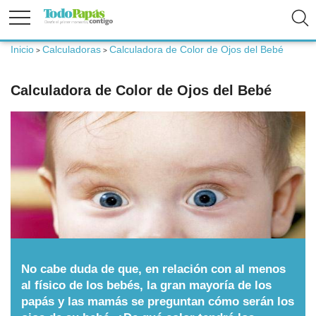
Inicio
Calculadoras
Calculadora de Color de Ojos del Bebé
>
>
Fertilidad
Calculadora de Color de Ojos del Bebé
Embarazo
Bebé
Niños
Padres
No cabe duda de que, en relación con al menos
al físico de los bebés, la gran mayoría de los
Calculadoras
papás y las mamás se preguntan cómo serán los