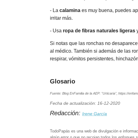
- La
calamina
es muy buena, puedes apli
irritar más.
- Usa
ropa de fibras naturales ligeras
Si notas que las ronchas no desaparece
al médico. También si además de las ro
respirar, vómitos persistentes, hinchazó
Glosario
Fuente: Blog EnFamilia de la AEP: "Urticaria", https://enfam
Fecha de actualización: 16-12-2020
Redacción:
Irene García
TodoPapás es una web de divulgación e informac
algún error o que no recojan todos los enfoques s