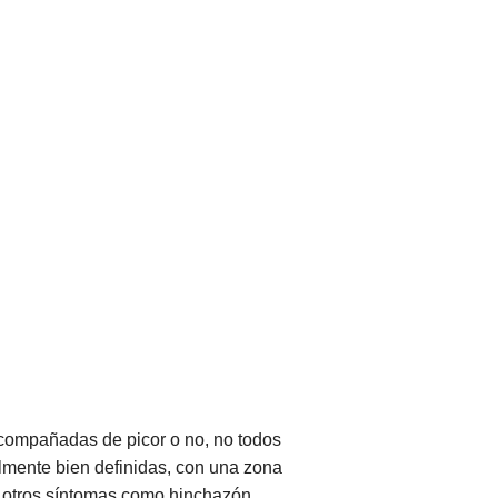
acompañadas de picor o no, no todos
lmente bien definidas, con una zona
e otros síntomas como hinchazón,