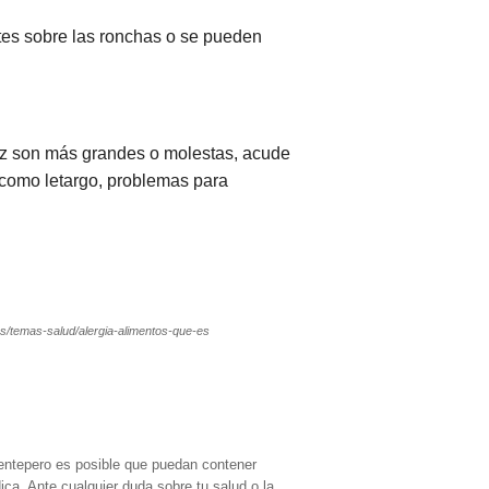
tes sobre las ronchas o se pueden
vez son más grandes o molestas, acude
como letargo, problemas para
d.es/temas-salud/alergia-alimentos-que-es
entepero es posible que puedan contener
ica. Ante cualquier duda sobre tu salud o la