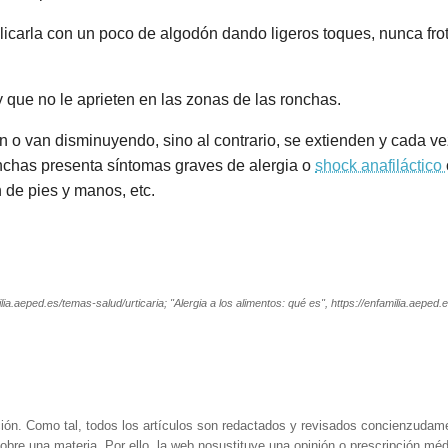
carla con un poco de algodón dando ligeros toques, nunca fro
y que no le aprieten en las zonas de las ronchas.
n o van disminuyendo, sino al contrario, se extienden y cada 
nchas presenta síntomas graves de alergia o
shock anafiláctico
n de pies y manos, etc.
ilia.aeped.es/temas-salud/urticaria; "Alergia a los alimentos: qué es", https://enfamilia.aepe
ión. Como tal, todos los artículos son redactados y revisados concienzudam
obre una materia. Por ello, la web nosustituye una opinión o prescripción méd