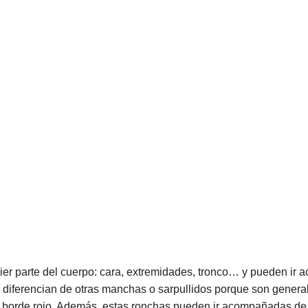
er parte del cuerpo: cara, extremidades, tronco… y pueden ir 
e diferencian de otras manchas o sarpullidos porque son genera
 un borde rojo. Además, estas ronchas pueden ir acompañadas d