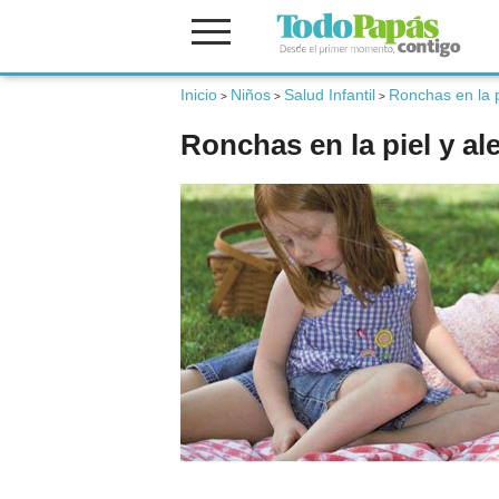
Inicio
Niños
Salud Infantil
Ronchas en la p
Fertilidad
>
>
>
Ronchas en la piel y al
Embarazo
Bebé
Niños
Padres
Calculadoras