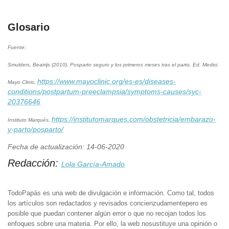
Glosario
Fuente:
Smulders, Beatrijs (2010), Posparto seguro y los primeros meses tras el parto, Ed. Medici.
https://www.mayoclinic.org/es-es/diseases-
Mayo Clinic,
conditions/postpartum-preeclampsia/symptoms-causes/syc-
20376646
https://institutomarques.com/obstetricia/embarazo-
Instituto Marqués,
y-parto/posparto/
Fecha de actualización: 14-06-2020
Redacción:
Lola García-Amado
TodoPapás es una web de divulgación e información. Como tal, todos
los artículos son redactados y revisados concienzudamentepero es
posible que puedan contener algún error o que no recojan todos los
enfoques sobre una materia. Por ello, la web nosustituye una opinión o