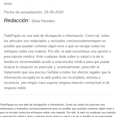
Medici.
Fecha de actualización: 25-05-2020
Redacción:
Silvia Paredes
TodoPapás es una web de divulgación e información. Como tal, todos
los artículos son redactados y revisados concienzudamentepero es
posible que puedan contener algún error o que no recojan todos los
enfoques sobre una materia. Por ello, la web nosustituye una opinión o
prescripción médica. Ante cualquier duda sobre tu salud o la de tu
familia es recomendable acudir a unaconsulta médica para que pueda
evaluar la situación en particular y, eventualmente, prescribir el
tratamiento que sea preciso.Señalar a todos los efectos legales que la
información recogida en la web podría ser incompleta, errónea o
incorrecta, yen ningún caso supone ninguna relación contractual ni de
ninguna índole.
TodoPapás es una web de divulgación e información. Como tal, todos los artículos son
redactados y revisados concienzudamente pero es posible que puedan contener algún error o
que no recojan todos los enfoques sobre una materia. Por ello, la web no sustituye una opinión
o prescripción médica. Ante cualquier duda sobre tu salud o la de tu familia es recomendable