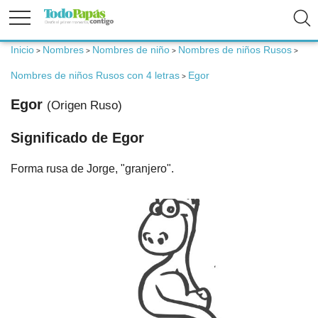
Inicio
Nombres
Nombres de niño
Nombres de niños Rusos
>
>
>
>
Fertilidad
Nombres de niños Rusos con 4 letras
Egor
>
Embarazo
Egor
(Origen Ruso)
Significado de Egor
Bebé
Forma rusa de Jorge, "granjero".
Niños
Padres
Calculadoras
Nombres