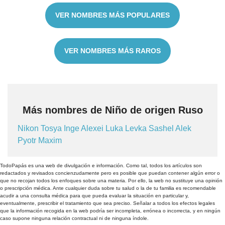
VER NOMBRES MÁS POPULARES
VER NOMBRES MÁS RAROS
Más nombres de Niño de origen Ruso
Nikon
Tosya
Inge
Alexei
Luka
Levka
Sashel
Alek
Pyotr
Maxim
TodoPapás es una web de divulgación e información. Como tal, todos los artículos son
redactados y revisados concienzudamente pero es posible que puedan contener algún error o
que no recojan todos los enfoques sobre una materia. Por ello, la web no sustituye una opinión
o prescripción médica. Ante cualquier duda sobre tu salud o la de tu familia es recomendable
acudir a una consulta médica para que pueda evaluar la situación en particular y,
eventualmente, prescribir el tratamiento que sea preciso. Señalar a todos los efectos legales
que la información recogida en la web podría ser incompleta, errónea o incorrecta, y en ningún
caso supone ninguna relación contractual ni de ninguna índole.