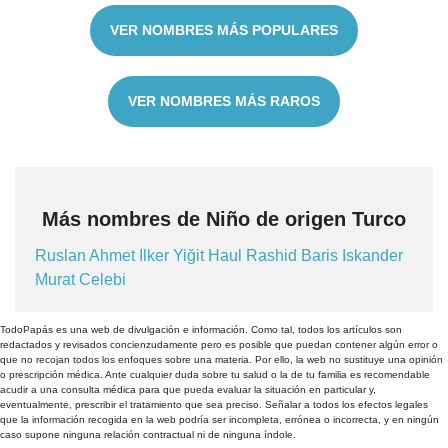
VER NOMBRES MÁS POPULARES
VER NOMBRES MÁS RAROS
Más nombres de Niño de origen Turco
Ruslan
Ahmet
Ilker
Yiğit
Haul
Rashid
Baris
Iskander
Murat
Celebi
TodoPapás es una web de divulgación e información. Como tal, todos los artículos son
redactados y revisados concienzudamente pero es posible que puedan contener algún error o
que no recojan todos los enfoques sobre una materia. Por ello, la web no sustituye una opinión
o prescripción médica. Ante cualquier duda sobre tu salud o la de tu familia es recomendable
acudir a una consulta médica para que pueda evaluar la situación en particular y,
eventualmente, prescribir el tratamiento que sea preciso. Señalar a todos los efectos legales
que la información recogida en la web podría ser incompleta, errónea o incorrecta, y en ningún
caso supone ninguna relación contractual ni de ninguna índole.