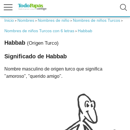
Inicio
Nombres
Nombres de niño
Nombres de niños Turcos
>
>
>
>
Fertilidad
Nombres de niños Turcos con 6 letras
Habbab
>
Embarazo
Habbab
(Origen Turco)
Significado de Habbab
Bebé
Nombre masculino de origen turco que significa
Niños
"amoroso", "querido amigo".
Padres
Calculadoras
Nombres