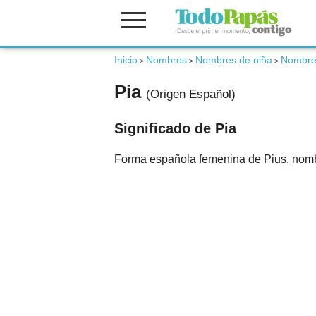
Fertilidad
Inicio
Nombres
Nombres de niña
Nombre
>
>
>
Pia
(Origen Español)
Embarazo
Significado de Pia
Bebé
Forma española femenina de Pius, nombre
Niños
Padres
Calculadoras