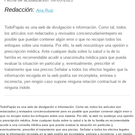
Fecha de actualización: 06-05-2021
Redacción:
Ana Ruiz
TodoPapás es una web de divulgación e información. Como tal, todos
los artículos son redactados y revisados concienzudamentepero es
posible que puedan contener algún error o que no recojan todos los
enfoques sobre una materia. Por ello, la web nosustituye una opinión o
prescripción médica. Ante cualquier duda sobre tu salud o la de tu
familia es recomendable acudir a unaconsulta médica para que pueda
evaluar la situación en particular y, eventualmente, prescribir el
tratamiento que sea preciso.Señalar a todos los efectos legales que la
información recogida en la web podría ser incompleta, errónea o
incorrecta, yen ningún caso supone ninguna relación contractual ni de
ninguna índole.
TodoPapás es una web de divulgación e información. Como tal, todos los artículos son
redactados y revisados concienzudamente pero es posible que puedan contener algún error o
que no recojan todos los enfoques sobre una materia. Por ello, la web no sustituye una opinión
o prescripción médica. Ante cualquier duda sobre tu salud o la de tu familia es recomendable
acudir a una consulta médica para que pueda evaluar la situación en particular y,
eventualmente, prescribir el tratamiento que sea preciso. Señalar a todos los efectos legales
que la información recogida en la web podría ser incompleta, errónea o incorrecta, y en ningún