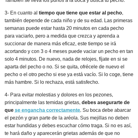
También se lleva los puños a la boca y busca tu pecho.
3- En cuanto al
tiempo que tiene que estar al pecho
,
también depende de cada niño y de su edad. Las primeras
semanas puede estar hasta 20 minutos en cada pecho
para vaciarlo, pero a medida que crezca y aprenda a
succionar de manera más eficaz, este tiempo se irá
acortando y con 3 o 4 meses puede vaciar un pecho en tan
solo 4 minutos. De nuevo, nada de relojes, fíjate en si se
aparta del pecho o no. Si se quita, ofrécele de nuevo el
pecho o el otro pecho si ese ya está vacío. Si lo coge, tiene
más hambre. Si lo rechaza, está satisfecho.
4- Para evitar molestias y dolores en los pezones,
principalmente las temidas grietas,
debes asegurarte de
que
se engancha correctamente
. Su boca debe abarcar
el pezón y gran parte de la aréola. Sus mejillas no deben
estar hundidas y debes escuchar cómo traga. Si no es así,
te hará daño y aparecerán grietas además de que no