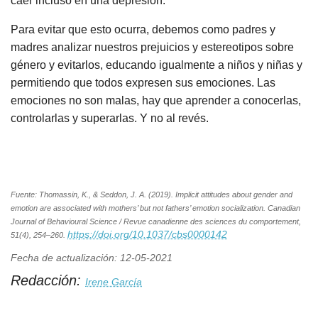
caer incluso en una depresión.
Para evitar que esto ocurra, debemos como padres y
madres analizar nuestros prejuicios y estereotipos sobre
género y evitarlos, educando igualmente a niños y niñas y
permitiendo que todos expresen sus emociones. Las
emociones no son malas, hay que aprender a conocerlas,
controlarlas y superarlas. Y no al revés.
Fuente: Thomassin, K., & Seddon, J. A. (2019). Implicit attitudes about gender and
emotion are associated with mothers’ but not fathers’ emotion socialization. Canadian
Journal of Behavioural Science / Revue canadienne des sciences du comportement,
https://doi.org/10.1037/cbs0000142
51(4), 254–260.
Fecha de actualización: 12-05-2021
Redacción:
Irene García