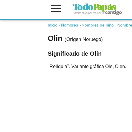
Fertilidad
Inicio
Nombres
Nombres de niño
Nombre
>
>
>
Olin
(Origen Noruego)
Embarazo
Significado de Olin
Bebé
"Reliquia". Variante gráfica Ole, Olen.
Niños
Padres
Calculadoras