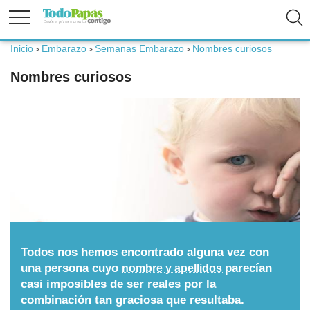
Inicio
Embarazo
Semanas Embarazo
Nombres curiosos
>
>
>
Fertilidad
Nombres curiosos
Embarazo
Bebé
Niños
Padres
Todos nos hemos encontrado alguna vez con
una persona cuyo
parecían
nombre y apellidos
casi imposibles de ser reales por la
Calculadoras
combinación tan graciosa que resultaba.