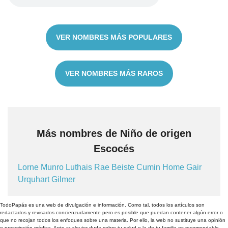
VER NOMBRES MÁS POPULARES
VER NOMBRES MÁS RAROS
Más nombres de Niño de origen
Escocés
Lorne
Munro
Luthais
Rae
Beiste
Cumin
Home
Gair
Urquhart
Gilmer
TodoPapás es una web de divulgación e información. Como tal, todos los artículos son
redactados y revisados concienzudamente pero es posible que puedan contener algún error o
que no recojan todos los enfoques sobre una materia. Por ello, la web no sustituye una opinión
o prescripción médica. Ante cualquier duda sobre tu salud o la de tu familia es recomendable