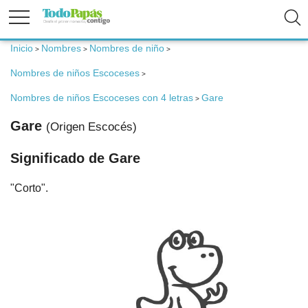
Inicio
Nombres
Nombres de niño
>
>
>
Fertilidad
Nombres de niños Escoceses
>
Nombres de niños Escoceses con 4 letras
Gare
Embarazo
>
Gare
(Origen Escocés)
Bebé
Significado de Gare
"Corto".
Niños
Padres
Calculadoras