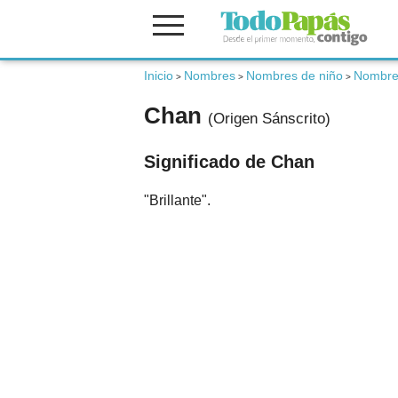
Fertilidad
Inicio
Nombres
Nombres de niño
Nombres
>
>
>
Chan
(Origen Sánscrito)
Embarazo
Significado de Chan
Bebé
"Brillante".
Niños
Padres
Calculadoras