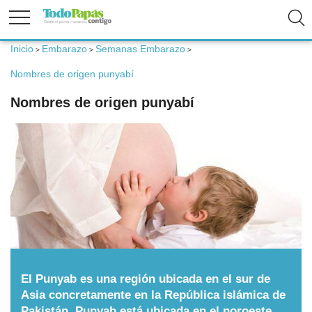
Inicio
Embarazo
Semanas Embarazo
>
>
>
Fertilidad
Nombres de origen punyabí
Nombres de origen punyabí
Embarazo
Bebé
Niños
Padres
El Punyab es una región ubicada en el sur de
Calculadoras
Asia concretamente en la República islámica de
Pakistán. Punyab está ubicada en el noroeste