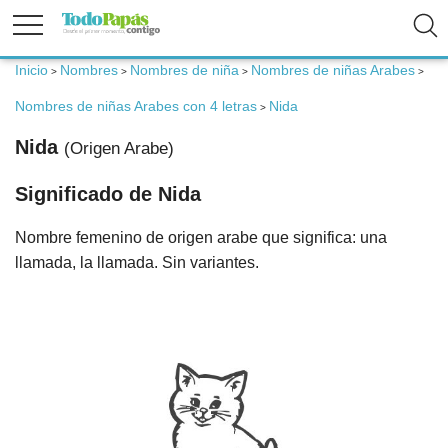
Inicio
Nombres
Nombres de niña
Nombres de niñas Arabes
>
>
>
>
Fertilidad
Nombres de niñas Arabes con 4 letras
Nida
>
Embarazo
Nida
(Origen Arabe)
Significado de Nida
Bebé
Nombre femenino de origen arabe que significa: una
Niños
llamada, la llamada. Sin variantes.
Padres
Calculadoras
Nombres