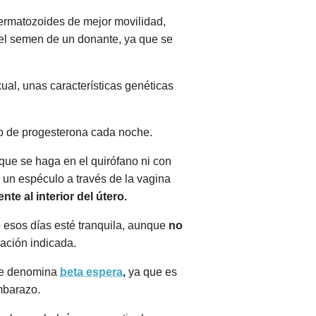
permatozoides de mejor movilidad,
del semen de un donante, ya que se
ual, unas características genéticas
lo de progesterona cada noche.
 que se haga en el quirófano ni con
 un espéculo a través de la vagina
te al interior del útero.
 esos días esté tranquila, aunque
no
cación indicada.
 se denomina
beta espera
,
ya que es
mbarazo.