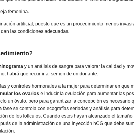
reja femenina.
nación artificial, puesto que es un procedimiento menos invas
 dan las condiciones adecuadas.
cedimiento?
minograma
y un análisis de sangre para valorar la calidad y mo
no, habrá que recurrir al semen de un donante.
ías y controles hormonales a la mujer para determinar en qué 
imular los ovarios
e inducir la ovulación para aumentar las pos
ciclo un óvulo, pero para garantizar la concepción es necesari
fase se controla con ecografías seriadas y análisis para deter
ción de los folículos. Cuando estos hayan alcanzado el tamaño
espués de la administración de una inyección hCG que debe sumin
ulación.