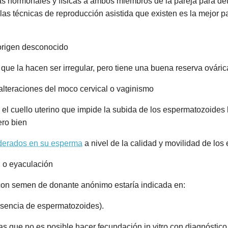
s hormonales y físicas a ambos miembros de la pareja para det
as técnicas de reproducción asistida que existen es la mejor p
 origen desconocido
que la hacen ser irregular, pero tiene una buena reserva ováric
 alteraciones del moco cervical o vaginismo
 el cuello uterino que impide la subida de los espermatozoides
ero bien
derados en su esperma
a nivel de la calidad y movilidad de lo
n o eyaculación
al con semen de donante anónimo estaría indicada en:
usencia de espermatozoides).
las que no es posible hacer fecundación in vitro con diagnóstic