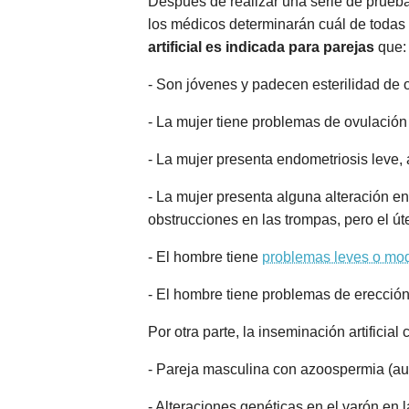
Después de realizar una serie de prueba
los médicos determinarán cuál de todas l
artificial es indicada para parejas
que:
- Son jóvenes y padecen esterilidad de
- La mujer tiene problemas de ovulación 
- La mujer presenta endometriosis leve,
- La mujer presenta alguna alteración en
obstrucciones en las trompas, pero el út
- El hombre tiene
problemas leves o mo
- El hombre tiene problemas de erecció
Por otra parte, la inseminación artifici
- Pareja masculina con azoospermia (a
- Alteraciones genéticas en el varón en 