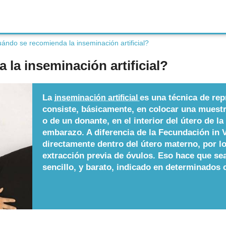
ándo se recomienda la inseminación artificial?
la inseminación artificial?
La
es una técnica de rep
inseminación artificial
consiste, básicamente, en colocar una muestr
o de un donante, en el interior del útero de l
embarazo. A diferencia de la Fecundación in V
directamente dentro del útero materno, por lo
extracción previa de óvulos. Eso hace que s
sencillo, y barato, indicado en determinados 