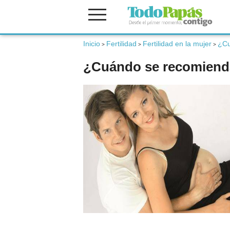
Inicio
Fertilidad
Fertilidad en la mujer
¿Cu
Fertilidad
>
>
>
¿Cuándo se recomienda 
Embarazo
Bebé
Niños
Padres
Calculadoras