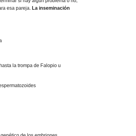
erminar si hay algún problema o no,
ara esa pareja.
La inseminación
a
 hasta la trompa de Falopio u
s espermatozoides
o genético de los embriones.