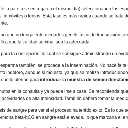
de la pareja se entrega en el mismo día) seleccionando los es
 inmóviles o lentos. Esta fase es más rápida cuando se trata 
nte.
 uno que no tenga enfermedades genéticas ni de transmisión sex
rifica que la calidad seminal sea la adecuada.
para la concepción, lo cual se consigue administrando un óvu
l esperma también, se procede a la inseminación. No hace falta
to indoloro, aunque sí molesto, ya que se realiza introduciendo
 cuello uterino para
introducir la muestra de semen directamen
utos en la consulta y ya puede irse a casa. Se recomienda que
 o actividades de alta intensidad. También deberá tomar la medi
sis de sangre para ver si el proceso ha tenido éxito. Es lo que
hormona beta-hCG en sangre está elevada, lo que marcaría el e