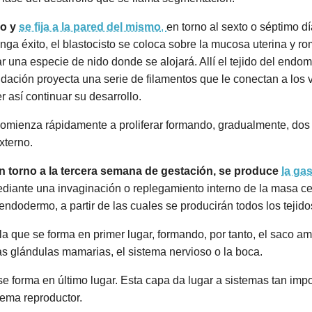
ro y
se fija a la pared del mismo
,
en torno al sexto o séptimo dí
ga éxito, el blastocisto se coloca sobre la mucosa uterina y r
 una especie de nido donde se alojará. Allí el tejido del endom
ndación proyecta una serie de filamentos que le conectan a lo
 así continuar su desarrollo.
o comienza rápidamente a proliferar formando, gradualmente, dos 
externo.
n torno a la tercera semana de gestación, se produce
la ga
ediante una invaginación o replegamiento interno de la masa cel
dodermo, a partir de las cuales se producirán todos los tejidos
a que se forma en primer lugar, formando, por tanto, el saco amn
las glándulas mamarias, el sistema nervioso o la boca.
se forma en último lugar. Esta capa da lugar a sistemas tan impor
tema reproductor.