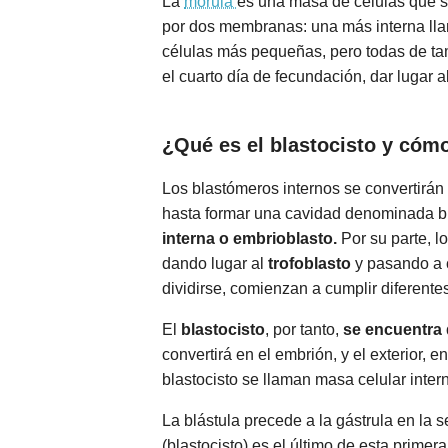
La
mórula
es una masa de células que se
por dos membranas: una más interna lla
células más pequeñas, pero todas de tam
el cuarto día de fecundación, dar lugar al
¿Qué es el blastocisto y cómo
Los blastómeros internos se convertirán
hasta formar una cavidad denominada b
interna o embrioblasto.
Por su parte, l
dando lugar al
trofoblasto
y pasando a c
dividirse, comienzan a cumplir diferente
El
blastocisto
, por tanto,
se encuentra 
convertirá en el embrión, y el exterior, 
blastocisto se llaman masa celular intern
La blástula precede a la gástrula en la 
(blastocisto) es el último de esta prime