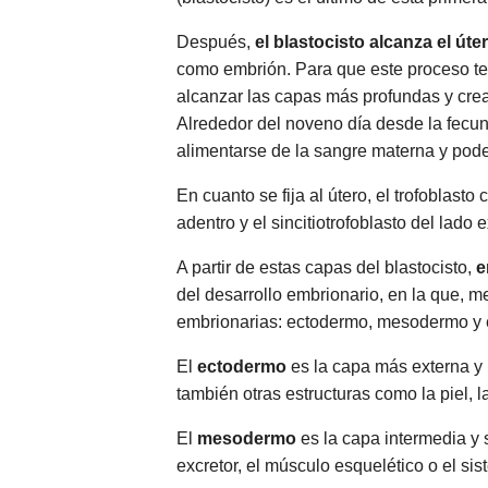
Después,
el blastocisto alcanza el úte
como embrión. Para que este proceso ten
alcanzar las capas más profundas y crear
Alrededor del noveno día desde la fecu
alimentarse de la sangre materna y poder
En cuanto se fija al útero, el trofoblast
adentro y el sincitiotrofoblasto del lado 
A partir de estas capas del blastocisto,
e
del desarrollo embrionario, en la que, m
embrionarias: ectodermo, mesodermo y en
El
ectodermo
es la capa más externa y l
también otras estructuras como la piel, 
El
mesodermo
es la capa intermedia y 
excretor, el músculo esquelético o el sis