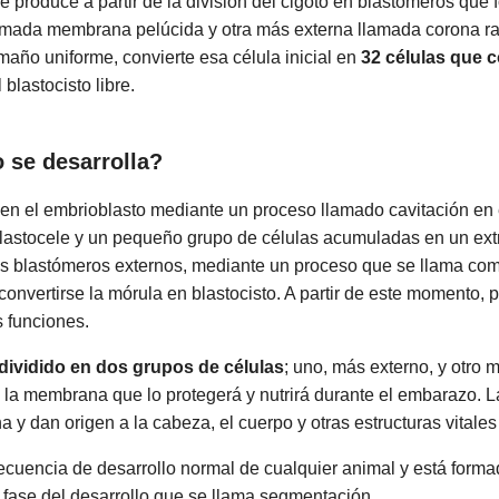
 produce a partir de la división del cigoto en blastómeros que
mada membrana pelúcida y otra más externa llamada corona rad
año uniforme, convierte esa célula inicial en
32 células que 
 blastocisto libre.
 se desarrolla?
 en el embrioblasto mediante un proceso llamado cavitación en
lastocele y un pequeño grupo de células acumuladas en un ex
os blastómeros externos, mediante un proceso que se llama com
onvertirse la mórula en blastocisto. A partir de este momento, p
s funciones.
dividido en dos grupos de células
; uno, más externo, y otro m
en la membrana que lo protegerá y nutrirá durante el embarazo. La
a y dan origen a la cabeza, el cuerpo y otras estructuras vitale
secuencia de desarrollo normal de cualquier animal y está forma
ra fase del desarrollo que se llama segmentación.