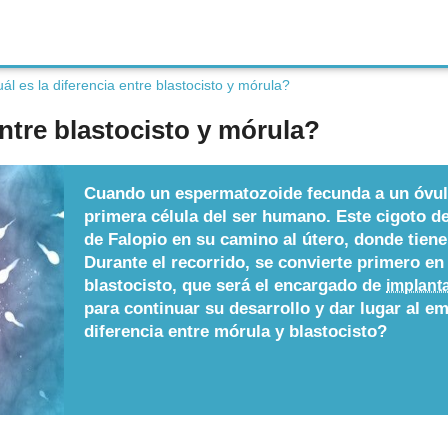
ál es la diferencia entre blastocisto y mórula?
entre blastocisto y mórula?
Cuando un espermatozoide fecunda a un óvulo
primera célula del ser humano. Este cigoto d
de Falopio en su camino al útero, donde tiene
Durante el recorrido, se convierte primero en
blastocisto, que será el encargado de
implant
para continuar su desarrollo y dar lugar al e
diferencia entre mórula y blastocisto?