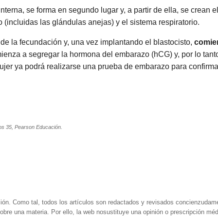
interna, se forma en segundo lugar y, a partir de ella, se crean e
o (incluidas las glándulas anejas) y el sistema respiratorio.
de la fecundación y, una vez implantando el blastocisto,
comien
ienza a segregar la hormona del embarazo (hCG) y, por lo tanto
mujer ya podrá realizarse una prueba de embarazo para confirm
los 35, Pearson Educación.
ión. Como tal, todos los artículos son redactados y revisados concienzudam
obre una materia. Por ello, la web nosustituye una opinión o prescripción méd