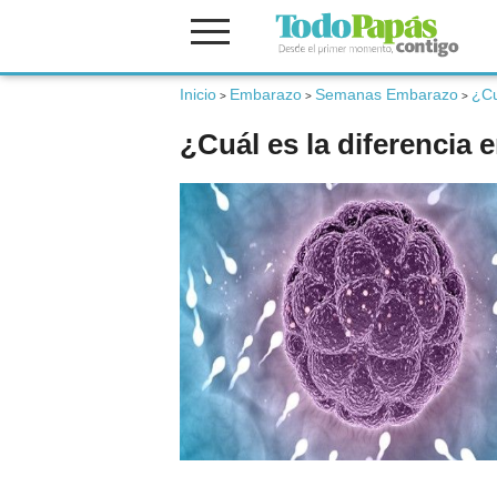
Inicio
Embarazo
Semanas Embarazo
¿Cu
Fertilidad
>
>
>
¿Cuál es la diferencia 
Embarazo
Bebé
Niños
Padres
Calculadoras