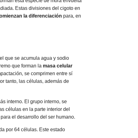
 forman esta especie de mora envuelta
iada. Estas divisiones del cigoto en
comienzan la diferenciación
para, en
 el que se acumula agua y sodio
tremo que forman la
masa celular
pactación, se comprimen entre sí
or tanto, las células, además de
ás interno. El grupo interno, se
s células en la parte interior del
s para el desarrollo del ser humano.
da por 64 células. Este estado