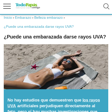
Inicio
Embarazo
Belleza embarazo
>
>
>
Fertilidad
¿Puede una embarazada darse rayos UVA?
¿Puede una embarazada darse rayos UVA?
Embarazo
Bebé
Niños
Padres
No hay estudios que demuestren que
los rayos
Calculadoras
artificiales perjudiquen directamente al
UVA
feto, pero sí hay muchas investigaciones que