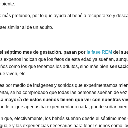
mbiente.
es más profundo, por lo que ayuda al bebé a recuperarse y desc
er similar al de un adulto.
 el séptimo mes de gestación, pasan por
la fase REM
del su
 los expertos indican que los fetos de esta edad ya sueñan, a
ueños como los que tenemos los adultos, sino más bien
sensaci
ue viven, etc.
les por medio de imágenes y sonidos que experimentamos mie
rtar, se ha comprobado que todas las personas sueñan de vez
La mayoría de estos sueños tienen que ver con nuestras vi
e un feto, que apenas ha experimentado nada, puede soñar mien
an que, efectivamente, los bebés sueñan desde el séptimo mes 
guaje y las experiencias necesarias para tener sueños como lo