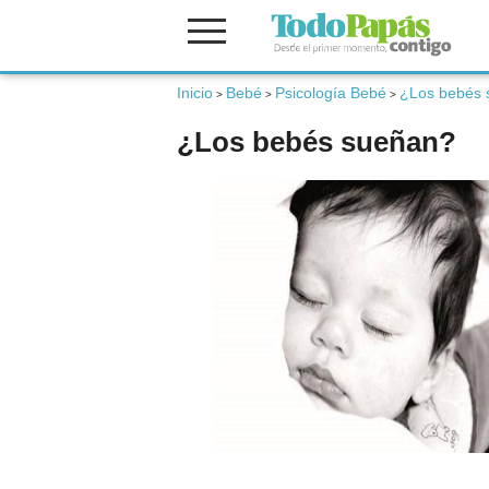
Inicio
Bebé
Psicología Bebé
¿Los bebés 
Fertilidad
>
>
>
¿Los bebés sueñan?
Embarazo
Bebé
Niños
Padres
Calculadoras