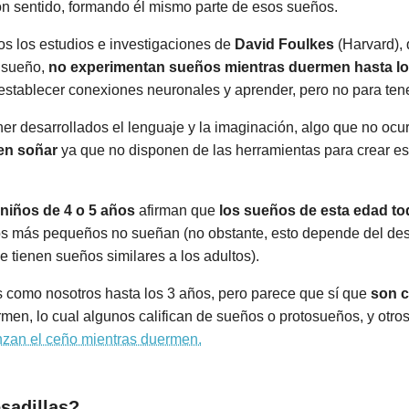
n sentido, formando él mismo parte de esos sueños.
os los estudios e investigaciones de
David Foulkes
(Harvard),
e sueño,
no experimentan sueños mientras duermen hasta lo
establecer conexiones neuronales y aprender, pero no para ten
er desarrollados el lenguaje y la imaginación, algo que no ocur
en soñar
ya que no disponen de las herramientas para crear 
niños de 4 o 5 años
afirman que
los sueños de esta edad to
ños más pequeños no sueñan (no obstante, esto depende del desa
 tienen sueños similares a los adultos).
 como nosotros hasta los 3 años, pero parece que sí que
son c
men, lo cual algunos califican de sueños o protosueños, y otro
unzan el ceño mientras duermen.
sadillas?