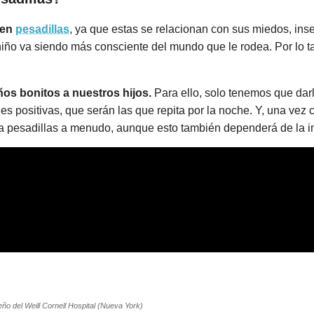
nen
pesadillas
, ya que estas se relacionan con sus miedos, ins
iño va siendo más consciente del mundo que le rodea. Por lo ta
ños bonitos a nuestros hijos.
Para ello, solo tenemos que dar
s positivas, que serán las que repita por la noche. Y, una vez c
ra pesadillas a menudo, aunque esto también dependerá de la 
eño del Weill Cornell Hospital (Nueva York)