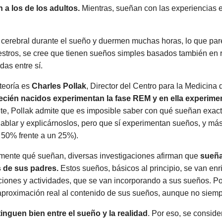
a los de los adultos.
Mientras, sueñan con las experiencias 
 cerebral durante el sueño y duermen muchas horas, lo que pa
estros, se cree que tienen sueños simples basados también en 
as entre sí.
teoría es
Charles Pollak
, Director del Centro para la Medicina 
recién nacidos experimentan la fase REM y en ella experim
e, Pollak admite que es imposible saber con qué sueñan exact
blar y explicárnoslos, pero que sí experimentan sueños, y más
 50% frente a un 25%).
ente qué sueñan, diversas investigaciones afirman que
sueña
as de sus padres.
Estos sueños, básicos al principio, se van en
ones y actividades, que se van incorporando a sus sueños. Por
aproximación real al contenido de sus sueños, aunque no siemp
inguen bien entre el sueño y la realidad
. Por eso, se conside