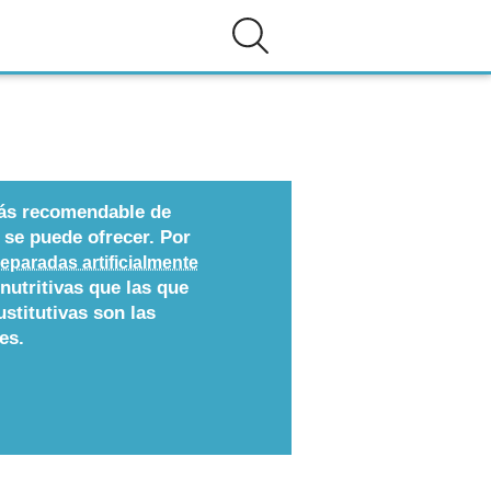
más recomendable de
 se puede ofrecer. Por
reparadas artificialmente
nutritivas que las que
ustitutivas son las
es.