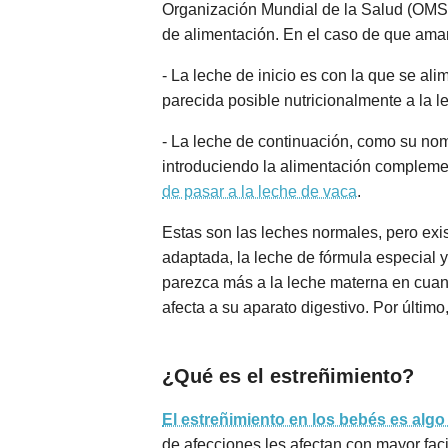
Organización Mundial de la Salud (OMS)
de alimentación. En el caso de que amam
- La leche de inicio es con la que se a
parecida posible nutricionalmente a la 
- La leche de continuación, como su nomb
introduciendo la alimentación complemen
de pasar a la leche de vaca
.
Estas son las leches normales, pero exis
adaptada, la leche de fórmula especial 
parezca más a la leche materna en cuanto
afecta a su aparato digestivo. Por últi
¿Qué es el estreñimiento?
El estreñimiento en los bebés es algo
de afecciones les afectan con mayor faci