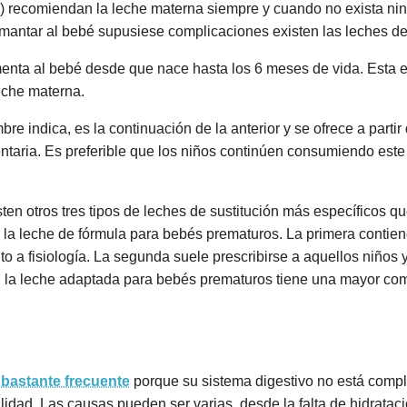
 recomiendan la leche materna siempre y cuando no exista ning
antar al bebé supusiese complicaciones existen las leches de 
limenta al bebé desde que nace hasta los 6 meses de vida. Esta 
leche materna.
re indica, es la continuación de la anterior y se ofrece a partir
taria. Es preferible que los niños continúen consumiendo este
ten otros tres tipos de leches de sustitución más específicos que
y la leche de fórmula para bebés prematuros. La primera contie
 a fisiología. La segunda suele prescribirse a aquellos niños 
mo, la leche adaptada para bebés prematuros tiene una mayor com
 bastante frecuente
porque su sistema digestivo no está compl
lidad. Las causas pueden ser varias, desde la falta de hidratac