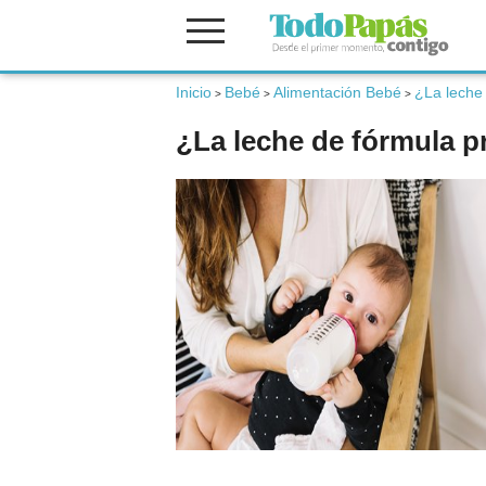
Inicio
Bebé
Alimentación Bebé
¿La leche
Fertilidad
>
>
>
¿La leche de fórmula p
Embarazo
Bebé
Niños
Padres
Calculadoras