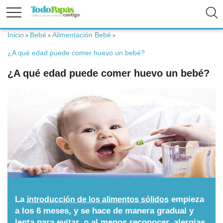
Inicio
Bebé
Alimentación Bebé
>
>
>
Fertilidad
¿A qué edad puede comer huevo un bebé?
¿A qué edad puede comer huevo un bebé?
Embarazo
Bebé
Niños
Padres
La
empieza
introducción de los alimentos sólidos
Calculadoras
a los 6 meses, y se hace de manera gradual y
lenta para evitar, o al menos reconocer, alergias