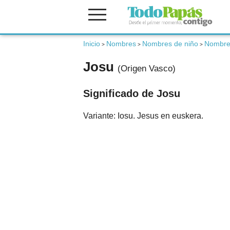
Fertilidad
Inicio
Nombres
Nombres de niño
Nombre
>
>
>
Josu
(Origen Vasco)
Embarazo
Significado de Josu
Bebé
Variante: Iosu. Jesus en euskera.
Niños
Padres
Calculadoras