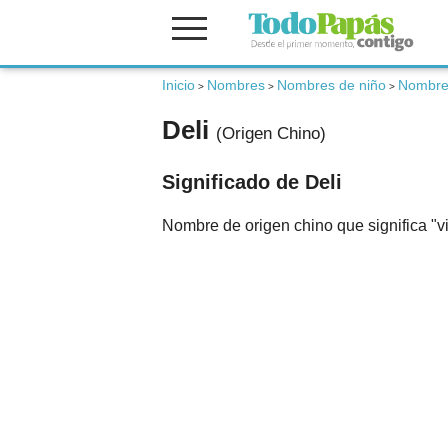
Fertilidad
Inicio
Nombres
Nombres de niño
Nombres
>
>
>
Deli
(Origen Chino)
Embarazo
Significado de Deli
Bebé
Nombre de origen chino que significa "vir
Niños
Padres
Calculadoras