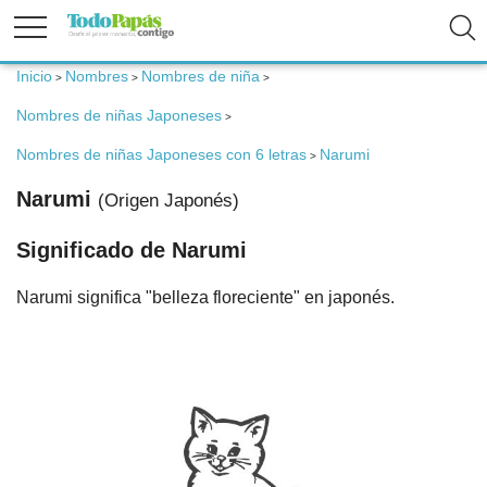
Inicio
Nombres
Nombres de niña
>
>
>
Fertilidad
Nombres de niñas Japoneses
>
Embarazo
Nombres de niñas Japoneses con 6 letras
Narumi
>
Narumi
(Origen Japonés)
Bebé
Significado de Narumi
Niños
Narumi significa "belleza floreciente" en japonés.
Padres
Calculadoras
Nombres