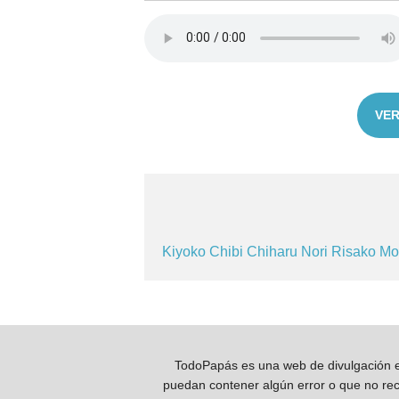
VER
Kiyoko
Chibi
Chiharu
Nori
Risako
Mo
TodoPapás es una web de divulgación e 
puedan contener algún error o que no reco