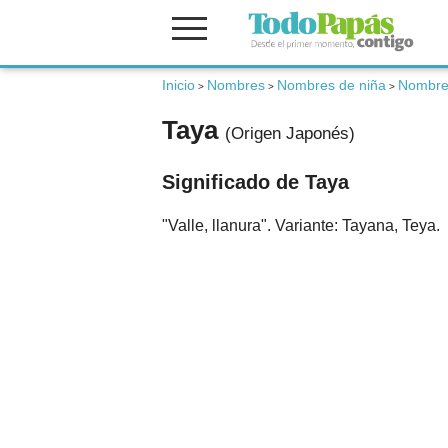
Fertilidad
Inicio
Nombres
Nombres de niña
Nombre
>
>
>
Taya
(Origen Japonés)
Embarazo
Significado de Taya
Bebé
"Valle, llanura". Variante: Tayana, Teya.
Niños
Padres
Calculadoras