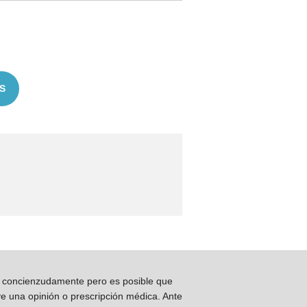
S
os concienzudamente pero es posible que
ye una opinión o prescripción médica. Ante