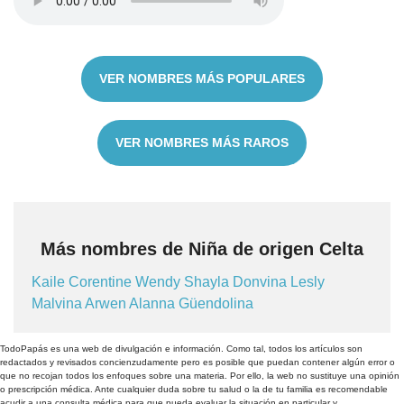
VER NOMBRES MÁS POPULARES
VER NOMBRES MÁS RAROS
Más nombres de Niña de origen Celta
Kaile
Corentine
Wendy
Shayla
Donvina
Lesly
Malvina
Arwen
Alanna
Güendolina
TodoPapás es una web de divulgación e información. Como tal, todos los artículos son
redactados y revisados concienzudamente pero es posible que puedan contener algún error o
que no recojan todos los enfoques sobre una materia. Por ello, la web no sustituye una opinión
o prescripción médica. Ante cualquier duda sobre tu salud o la de tu familia es recomendable
acudir a una consulta médica para que pueda evaluar la situación en particular y,