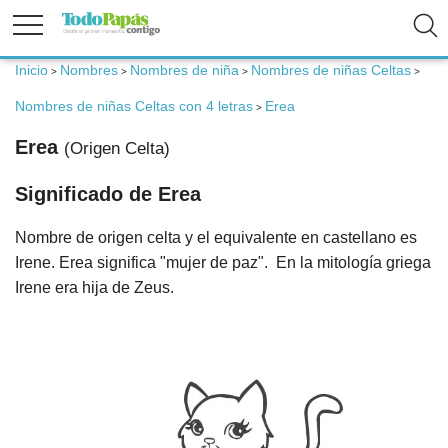
Inicio
Nombres
Nombres de niña
Nombres de niñas Celtas
>
>
>
>
Fertilidad
Nombres de niñas Celtas con 4 letras
Erea
>
Embarazo
Erea
(Origen Celta)
Significado de Erea
Bebé
Nombre de origen celta y el equivalente en castellano es
Niños
Irene. Erea significa "mujer de paz". En la mitología griega
Irene era hija de Zeus.
Padres
Calculadoras
Nombres