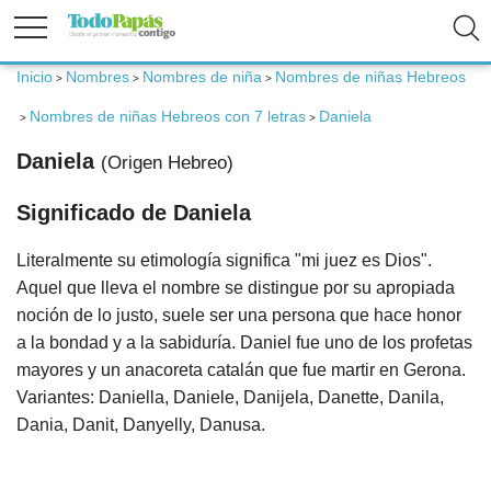
Inicio
Nombres
Nombres de niña
Nombres de niñas Hebreos
>
>
>
Fertilidad
Nombres de niñas Hebreos con 7 letras
Daniela
>
>
Daniela
(Origen Hebreo)
Embarazo
Significado de Daniela
Bebé
Literalmente su etimología significa "mi juez es Dios".
Aquel que lleva el nombre se distingue por su apropiada
Niños
noción de lo justo, suele ser una persona que hace honor
a la bondad y a la sabiduría. Daniel fue uno de los profetas
mayores y un anacoreta catalán que fue martir en Gerona.
Padres
Variantes: Daniella, Daniele, Danijela, Danette, Danila,
Dania, Danit, Danyelly, Danusa.
Calculadoras