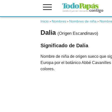
Fertilidad
Inicio
Nombres
Nombres de niña
Nombre
>
>
>
Dalia
(Origen Escandinavo)
Embarazo
Significado de Dalia
Bebé
Nombre de niña de origen sueco que sign
Europa por el botánico Abbé Cavanilles 
Niños
colores.
Padres
Calculadoras