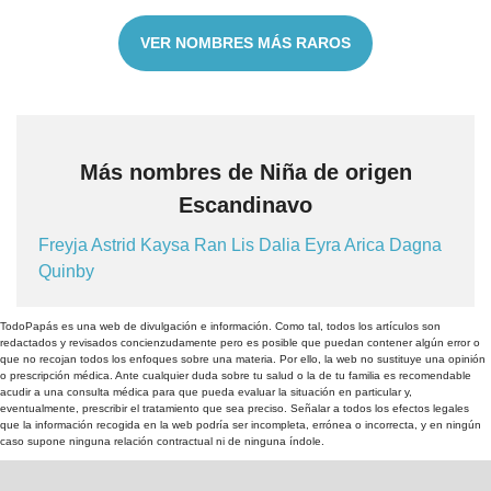
VER NOMBRES MÁS RAROS
Más nombres de Niña de origen
Escandinavo
Freyja
Astrid
Kaysa
Ran
Lis
Dalia
Eyra
Arica
Dagna
Quinby
TodoPapás es una web de divulgación e información. Como tal, todos los artículos son
redactados y revisados concienzudamente pero es posible que puedan contener algún error o
que no recojan todos los enfoques sobre una materia. Por ello, la web no sustituye una opinión
o prescripción médica. Ante cualquier duda sobre tu salud o la de tu familia es recomendable
acudir a una consulta médica para que pueda evaluar la situación en particular y,
eventualmente, prescribir el tratamiento que sea preciso. Señalar a todos los efectos legales
que la información recogida en la web podría ser incompleta, errónea o incorrecta, y en ningún
caso supone ninguna relación contractual ni de ninguna índole.