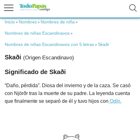
Inicio
Nombres
Nombres de niña
>
>
>
Fertilidad
Nombres de niñas Escandinavos
>
Embarazo
Nombres de niñas Escandinavos con 5 letras
Skaði
>
Skaði
(Origen Escandinavo)
Bebé
Significado de Skaði
Niños
“Daño, pérdida”. Diosa del invierno y de la caza. Se casó
con Njörðr tras la muerte de su padre. La leyenda cuenta
Padres
que finalmente se separó de él y tuvo hijos con
Odín.
Calculadoras
Nombres