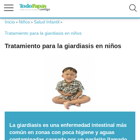
Inicio
Niños
Salud Infantil
>
>
>
Fertilidad
Tratamiento para la giardiasis en niños
Tratamiento para la giardiasis en niños
Embarazo
Bebé
Niños
Padres
La giardiasis es una enfermedad intestinal más
Calculadoras
común en zonas con poca higiene y aguas
contaminadas causada por un parásito llamado