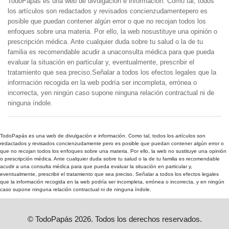
TodoPapás es una web de divulgación e información. Como tal, todos
los artículos son redactados y revisados concienzudamentepero es
posible que puedan contener algún error o que no recojan todos los
enfoques sobre una materia. Por ello, la web nosustituye una opinión o
prescripción médica. Ante cualquier duda sobre tu salud o la de tu
familia es recomendable acudir a unaconsulta médica para que pueda
evaluar la situación en particular y, eventualmente, prescribir el
tratamiento que sea preciso.Señalar a todos los efectos legales que la
información recogida en la web podría ser incompleta, errónea o
incorrecta, yen ningún caso supone ninguna relación contractual ni de
ninguna índole.
TodoPapás es una web de divulgación e información. Como tal, todos los artículos son
redactados y revisados concienzudamente pero es posible que puedan contener algún error o
que no recojan todos los enfoques sobre una materia. Por ello, la web no sustituye una opinión
o prescripción médica. Ante cualquier duda sobre tu salud o la de tu familia es recomendable
acudir a una consulta médica para que pueda evaluar la situación en particular y,
eventualmente, prescribir el tratamiento que sea preciso. Señalar a todos los efectos legales
que la información recogida en la web podría ser incompleta, errónea o incorrecta, y en ningún
caso supone ninguna relación contractual ni de ninguna índole.
© TodoPapás 2026. Todos los derechos reservados.