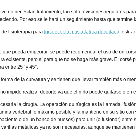
leve no necesitan tratamiento, tan solo revisiones regulares p
eciendo. Por eso se le hará un seguimiento hasta que termine l
de fisioterapia para
fortalecer la musculatura debilitada
, estira
 que pueda empeorar, se puede recomendar el uso de un corsé 
ura existente, pero sí para que no se haga más grave. El corsé p
a entre 25° y 45°.
a forma de la curvatura y se tienen que llevar también más o m
no impide realizar deporte ya que el niño puede quitárselo en es
saria la cirugía. La operación quirúrgica es la llamada "fusión
umna vertebral lo máximo posible y la mantiene en su sitio con v
 paciente o de un banco de huesos) para unir (o fusionar) entre 
as varillas metálicas ya no son necesarias, aunque se mantienen