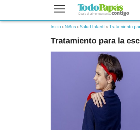
Inicio
Niños
Salud Infantil
Tratamiento par
Fertilidad
>
>
>
Tratamiento para la esc
Embarazo
Bebé
Niños
Padres
Calculadoras