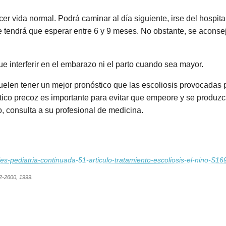
hacer vida normal. Podrá caminar al día siguiente, irse del hosp
e tendrá que esperar entre 6 y 9 meses. No obstante, se aconsej
que interferir en el embarazo ni el parto cuando sea mayor.
suelen tener un mejor pronóstico que las escoliosis provocadas
ico precoz es importante para evitar que empeore y se produzc
o, consulta a su profesional de medicina.
ales-pediatria-continuada-51-articulo-tratamiento-escoliosis-el-nino-
92-2600, 1999.