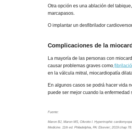
Otra opción es una ablación del tabique
marcapasos.
O implantar un desfibrilador cardioverso
Complicaciones de
la miocard
La mayoría de las personas con miocardi
causar problemas graves como
fibrilaci
en la válcula mitral, miocardiopatía dil
En algunos casos se podrá hacer vida no
puede ser mejor cuando la enfermedad 
Fuente:
Maron BJ, Maron MS, Olivotto I. Hypertrophic cardiomyopa
Medicine. 11th ed. Philadelphia, PA: Elsevier; 2019:chap 78.