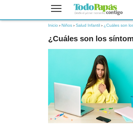
Inicio
Niños
Salud Infantil
¿Cuáles son los
Fertilidad
>
>
>
¿Cuáles son los síntom
Embarazo
Bebé
Niños
Padres
Calculadoras