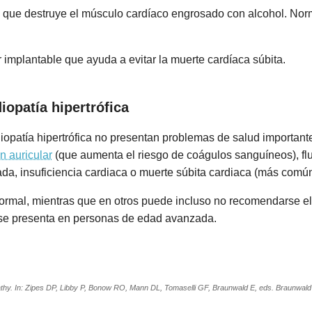
, que destruye el músculo cardíaco engrosado con alcohol. Nor
r implantable que ayuda a evitar la muerte cardíaca súbita.
iopatía hipertrófica
opatía hipertrófica no presentan problemas de salud important
ón auricular
(que aumenta el riesgo de coágulos sanguíneos), fl
atada, insuficiencia cardiaca o muerte súbita cardiaca (más comú
rmal, mientras que en otros puede incluso no recomendarse el ej
se presenta en personas de edad avanzada.
thy. In: Zipes DP, Libby P, Bonow RO, Mann DL, Tomaselli GF, Braunwald E, eds. Braunwald