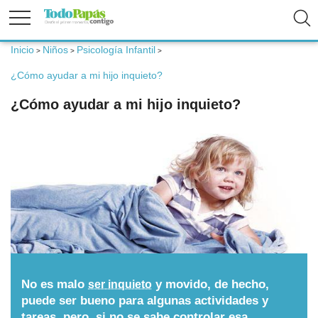
Inicio
Niños
Psicología Infantil
>
>
>
Fertilidad
¿Cómo ayudar a mi hijo inquieto?
¿Cómo ayudar a mi hijo inquieto?
Embarazo
Bebé
Niños
Padres
No es malo
y movido, de hecho,
ser inquieto
Calculadoras
puede ser bueno para algunas actividades y
tareas, pero, si no se sabe controlar esa