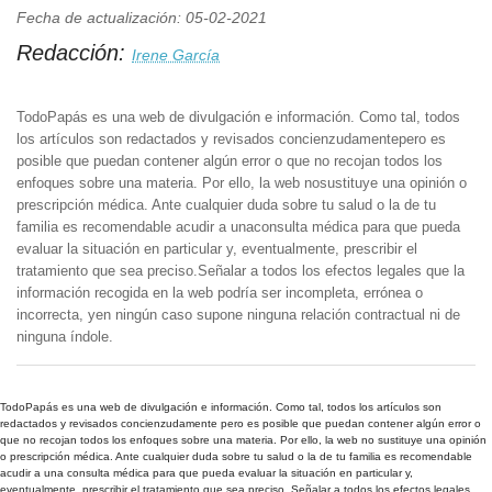
Fecha de actualización: 05-02-2021
Redacción:
Irene García
TodoPapás es una web de divulgación e información. Como tal, todos
los artículos son redactados y revisados concienzudamentepero es
posible que puedan contener algún error o que no recojan todos los
enfoques sobre una materia. Por ello, la web nosustituye una opinión o
prescripción médica. Ante cualquier duda sobre tu salud o la de tu
familia es recomendable acudir a unaconsulta médica para que pueda
evaluar la situación en particular y, eventualmente, prescribir el
tratamiento que sea preciso.Señalar a todos los efectos legales que la
información recogida en la web podría ser incompleta, errónea o
incorrecta, yen ningún caso supone ninguna relación contractual ni de
ninguna índole.
TodoPapás es una web de divulgación e información. Como tal, todos los artículos son
redactados y revisados concienzudamente pero es posible que puedan contener algún error o
que no recojan todos los enfoques sobre una materia. Por ello, la web no sustituye una opinión
o prescripción médica. Ante cualquier duda sobre tu salud o la de tu familia es recomendable
acudir a una consulta médica para que pueda evaluar la situación en particular y,
eventualmente, prescribir el tratamiento que sea preciso. Señalar a todos los efectos legales