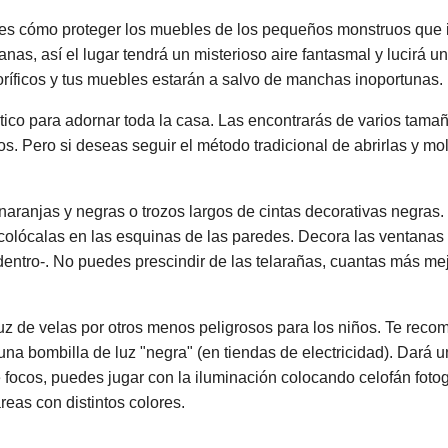
bes cómo proteger los muebles de los pequeños monstruos que i
anas, así el lugar tendrá un misterioso aire fantasmal y lucirá
roríficos y tus muebles estarán a salvo de manchas inoportunas.
ico para adornar toda la casa. Las encontrarás de varios tamañ
os. Pero si deseas seguir el método tradicional de abrirlas y m
naranjas y negras o trozos largos de cintas decorativas negras.
 colócalas en las esquinas de las paredes. Decora las ventanas 
entro-. No puedes prescindir de las telarañas, cuantas más mej
a luz de velas por otros menos peligrosos para los niños. Te r
na bombilla de luz "negra" (en tiendas de electricidad). Dará u
ne focos, puedes jugar con la iluminación colocando celofán fotog
áreas con distintos colores.