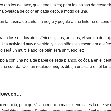
o (no los de látex, que tienen talco) para las bolsas de recuerdo
ina ovalada de color en cada dedo, a modo de uña.
o un fantasma de cartulina negra y pégala a una linterna encend
raba los sonidos atmosféricos: gritos, aullidos, el sonido de hoja
¡Una actividad muy divertida, y a los niños les encantará el efe
co será un murciélago, celofán será un fuego, etc.
la con una hoja de papel de seda blanco, colócala en el centr
on una cuerda. Con un rotulador negro, dibuja una cara en el fan
alloween…
ocedencia, pero quizás la creencia más extendida es la que se 
a festividad llamada Samhain, para conmemorar el final de la 