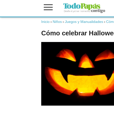
Inicio
Niños
Juegos y Manualidades
Cómo
Fertilidad
>
>
>
Cómo celebrar Hallowee
Embarazo
Bebé
Niños
Padres
Calculadoras