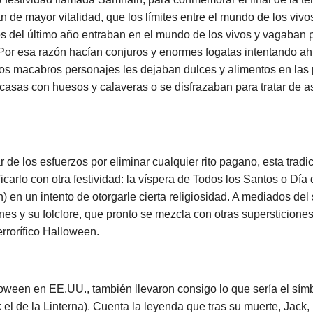
 de mayor vitalidad, que los límites entre el mundo de los vivo
tos del último año entraban en el mundo de los vivos y vagaban
 Por esa razón hacían conjuros y enormes fogatas intentando ahu
estos macabros personajes les dejaban dulces y alimentos en la
casas con huesos y calaveras o se disfrazaban para tratar de a
r de los esfuerzos por eliminar cualquier rito pagano, esta trad
icarlo con otra festividad: la víspera de Todos los Santos o Día 
 en un intento de otorgarle cierta religiosidad. A mediados del 
ones y su folclore, que pronto se mezcla con otras supersticio
rrorífico Halloween.
loween en EE.UU., también llevaron consigo lo que sería el sí
 el de la Linterna). Cuenta la leyenda que tras su muerte, Jack,