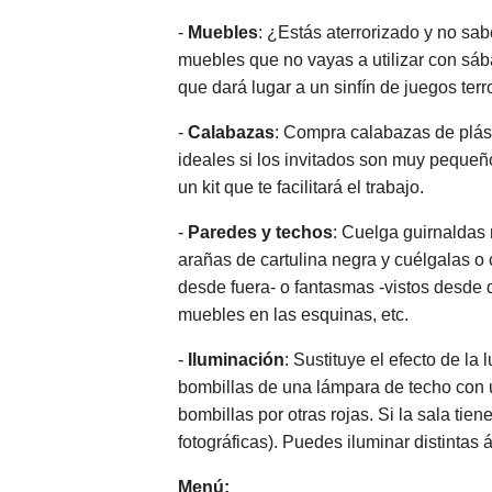
-
Muebles
: ¿Estás aterrorizado y no sa
muebles que no vayas a utilizar con sáb
que dará lugar a un sinfín de juegos ter
-
Calabazas
: Compra calabazas de plást
ideales si los invitados son muy pequeñ
un kit que te facilitará el trabajo.
-
Paredes y techos
: Cuelga guirnaldas 
arañas de cartulina negra y cuélgalas o
desde fuera- o fantasmas -vistos desde d
muebles en las esquinas, etc.
-
Iluminación
: Sustituye el efecto de l
bombillas de una lámpara de techo con u
bombillas por otras rojas. Si la sala tie
fotográficas). Puedes iluminar distintas 
Menú: