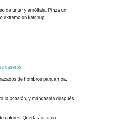
o de untar y enróllala. Pinza un
ro extremo en ketchup.
ces caseros
.
frazados de hombros para arriba,
 para la ocasión, y mándasela después
e de colores. Quedarán como