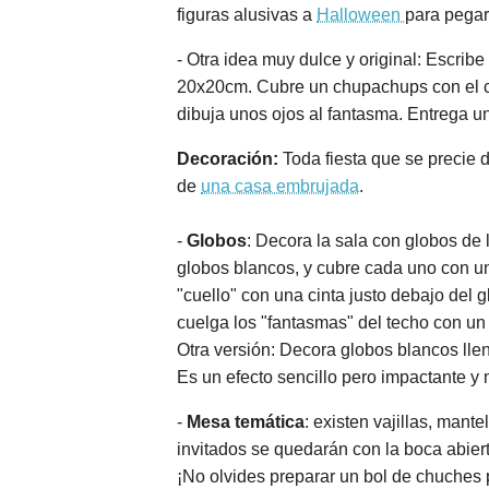
figuras alusivas a
Halloween
para pegarl
- Otra idea muy dulce y original: Escrib
20x20cm. Cubre un chupachups con el cua
dibuja unos ojos al fantasma. Entrega u
Decoración:
Toda fiesta que se precie 
de
una casa embrujada
.
-
Globos
: Decora la sala con globos de 
globos blancos, y cubre cada uno con un 
"cuello" con una cinta justo debajo del 
cuelga los "fantasmas" del techo con un 
Otra versión: Decora globos blancos lle
Es un efecto sencillo pero impactante y 
-
Mesa temática
: existen vajillas, mant
invitados se quedarán con la boca abiert
¡No olvides preparar un bol de chuches p