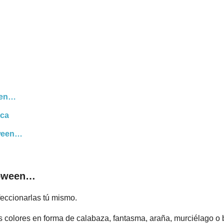
een…
ica
oween…
loween…
eccionarlas tú mismo.
s colores en forma de calabaza, fantasma, araña, murciélago o br