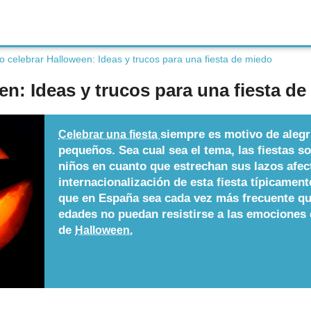
 celebrar Halloween: Ideas y trucos para una fiesta de miedo
n: Ideas y trucos para una fiesta d
siempre es motivo de alegr
Celebrar una fiesta
pequeños. Sea cual sea el tema, las fiestas s
niños en cuanto que estrechan sus lazos afec
internacionalización de esta fiesta típicamen
que en España sea cada vez más frecuente que
edades no puedan resistirse a las emociones 
de
Halloween.