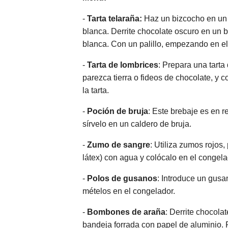
-
Tarta telaraña:
Haz un bizcocho en un m
blanca. Derrite chocolate oscuro en un b
blanca. Con un palillo, empezando en el 
-
Tarta de lombrices
: Prepara una tart
parezca tierra o fideos de chocolate, y 
la tarta.
-
Poción de bruja
: Este brebaje es en 
sírvelo en un caldero de bruja.
-
Zumo de sangre
: Utiliza zumos rojos
látex) con agua y colócalo en el congel
-
Polos de gusanos
: Introduce un gusa
mételos en el congelador.
-
Bombones de araña
: Derrite chocol
bandeja forrada con papel de aluminio. 