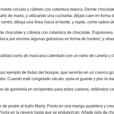
olde circular y cúbrelo con cobertura blanca. Derrite chocolat
año de maría, y utilizando una cucharita, déjalo caer en forma 
centro, dibuja una línea hacia el borde, y repite, como radios d
a de chocolate y cúbrela con cobertura de chocolate. Espolvore
coloca por encima algunas golosinas en forma de lombriz, y otras
realidad zumo de manzana calentado con un ramo de canela y cl
, por ejemplo de frutas del bosque, que servirás en un cuenco g
ador. Cuando esté congelado sácalo, quita el guante y pon la ma
no de gominola en recipientes para polos caseros, rellénalos co
ate de postre al baño María. Ponlo en una manga pastelera y cr
Ponla en la nevera hasta que se endurezcan. Añade ojos de cho