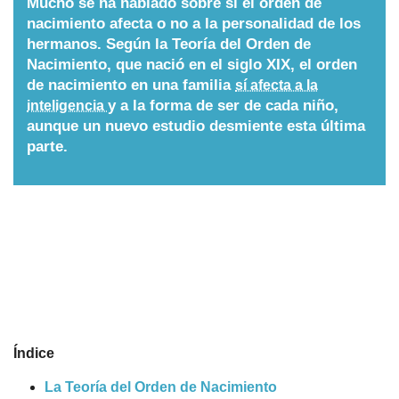
Mucho se ha hablado sobre si el orden de
nacimiento afecta o no a la personalidad de los
Nombres
hermanos. Según la Teoría del Orden de
Nacimiento, que nació en el siglo XIX, el orden
de nacimiento en una familia
Cuentos
sí afecta a la
y a la forma de ser de cada niño,
inteligencia
aunque un nuevo estudio desmiente esta última
parte.
Índice
La Teoría del Orden de Nacimiento