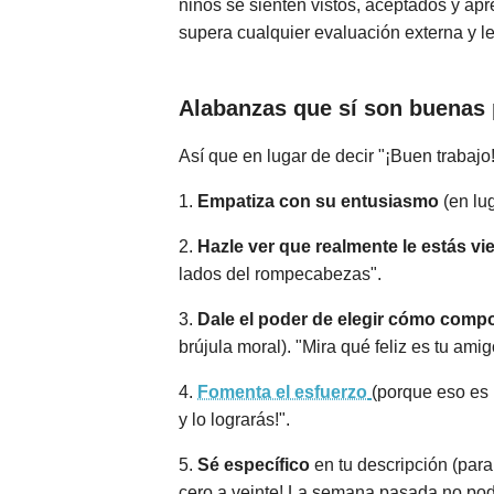
niños se sienten vistos, aceptados y apr
supera cualquier evaluación externa y le
Alabanzas que sí son buenas 
Así que en lugar de decir "¡Buen trabajo
1.
Empatiza con su entusiasmo
(en lug
2.
Hazle ver que realmente le estás v
lados del rompecabezas".
3.
Dale el poder de elegir cómo comp
brújula moral). "Mira qué feliz es tu amig
4.
Fomenta el esfuerzo
(porque eso es 
y lo lograrás!".
5.
Sé específico
en tu descripción (para 
cero a veinte! La semana pasada no pod