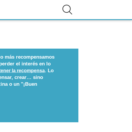
nto más recompensamos
erder el interés en lo
. Lo
tener la recompensa
pensar, crear… sino
tina o un "¡Buen