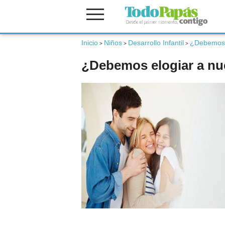
Inicio
Niños
Desarrollo Infantil
¿Debemos e
Fertilidad
>
>
>
¿Debemos elogiar a nue
Embarazo
Bebé
Niños
Padres
Calculadoras