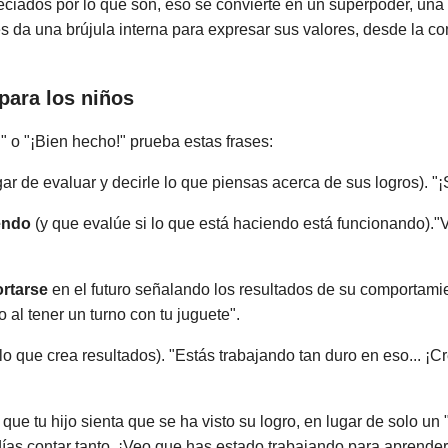
eciados por lo que son, eso se convierte en un superpoder, una 
s da una brújula interna para expresar sus valores, desde la co
para los niños
!" o "¡Bien hecho!" prueba estas frases:
ar de evaluar y decirle lo que piensas acerca de sus logros). "¡
iendo
(y que evalúe si lo que está haciendo está funcionando)."
ortarse
en el futuro señalando los resultados de su comportamie
o al tener un turno con tu juguete".
lo que crea resultados). "Estás trabajando tan duro en eso... ¡
que tu hijo sienta que se ha visto su logro, en lugar de solo un 
ías contar tanto. ¡Veo que has estado trabajando para aprende