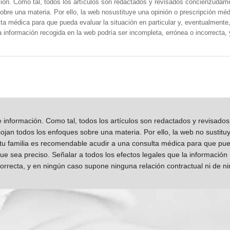
ión. Como tal, todos los artículos son redactados y revisados concienzudam
obre una materia. Por ello, la web nosustituye una opinión o prescripción méd
a médica para que pueda evaluar la situación en particular y, eventualmente, 
la información recogida en la web podría ser incompleta, errónea o incorrecta
información. Como tal, todos los artículos son redactados y revisad
jan todos los enfoques sobre una materia. Por ello, la web no sustitu
 tu familia es recomendable acudir a una consulta médica para que pueda
que sea preciso. Señalar a todos los efectos legales que la información
orrecta, y en ningún caso supone ninguna relación contractual ni de n