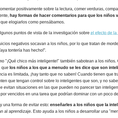
omentar positivamente sobre la lectura, comer verduras, compar
ente,
hay formas de hacer comentarios para que los niños va
 que elogiarlos como pensábamos.
lgunos puntos de vista de la investigación sobre
el efecto de la
uicios negativos socavan a los niños, por lo que tratan de mord
aya tontería has hecho!”.
como "¡Qué chico más inteligente!" también sabotean a los niñ
ta que
los niños a los que a menudo se les dice que son inte
ncia es limitada, ¡hay tanto que no saben! Cuando tienen que t
enten que tengan control sobre lo inteligentes que son, y no sa
que evitan situaciones en las que pueden no parecer tan inteli
por vencidos en una tarea que podrían dominar con un poco de
 una forma de evitar esto:
enseñarles a los niños que la inte
 al aprendizaje. Esto ayuda a los niños a desarrollar una "men