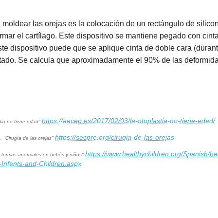
moldear las orejas es la colocación de un rectángulo de silicon
ormar el cartílago. Este dispositivo se mantiene pegado con cin
te dispositivo puede que se aplique cinta de doble cara (durant
ltado. Se calcula que aproximadamente el 90% de las deformidad
https://aecep.es/2017/02/03/la-otoplastia-no-tiene-edad/
stia no tiene edad"
https://secpre.org/cirugia-de-las-orejas
 "Cirugía de las orejas"
https://www.healthychildren.org/Spanish/hea
on formas anormales en bebés y niños"
-Infants-and-Children.aspx