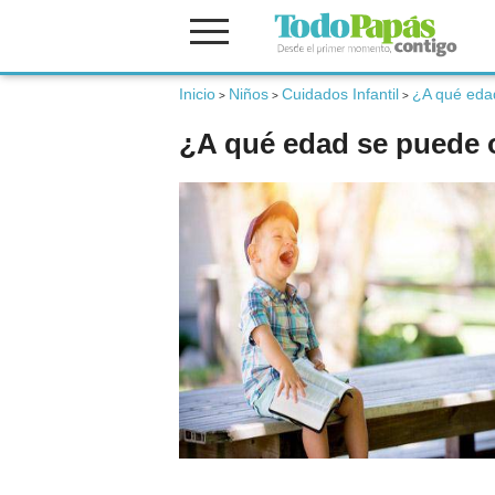
Inicio
Niños
Cuidados Infantil
¿A qué edad
Fertilidad
>
>
>
¿A qué edad se puede o
Embarazo
Bebé
Niños
Padres
Calculadoras