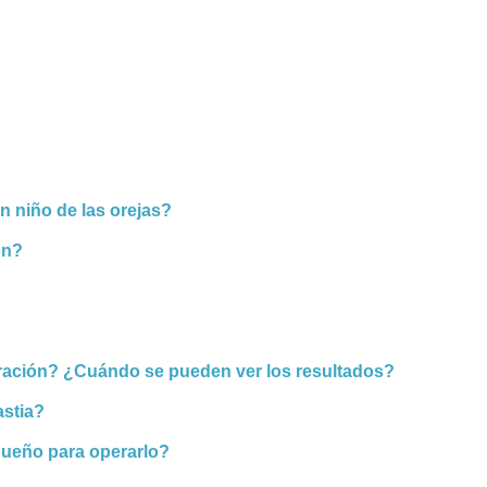
n niño de las orejas?
ón?
peración? ¿Cuándo se pueden ver los resultados?
astia?
queño para operarlo?