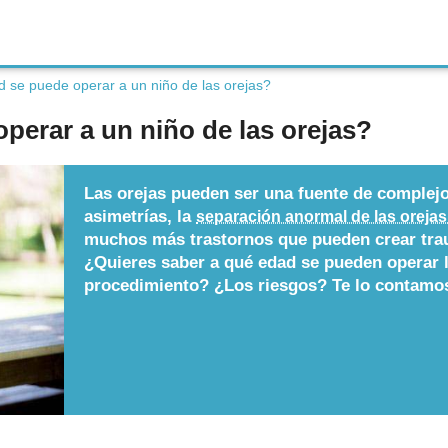
 se puede operar a un niño de las orejas?
perar a un niño de las orejas?
Las orejas pueden ser una fuente de complej
asimetrías, la
separación anormal de las orejas
muchos más trastornos que pueden crear trau
¿Quieres saber a qué edad se pueden operar 
procedimiento? ¿Los riesgos? Te lo contamos