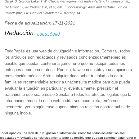
Barak S, Gordon Baker HW. Clinical management of male infertility. In: Jameson JL,
De Groot LJ, de Kretser DM, et al, eds. Endocrinology: Adult and Pediatric. 7th ed.
Philadelphia, PA: Elsevier Saunders; 2016:chap 141.
Fecha de actualización: 17-11-2021
Redacción:
Laura Abad
TodoPapás es una web de divulgación e información. Como tal, todos
los artículos son redactados y revisados concienzudamentepero es
posible que puedan contener algún error o que no recojan todos los
enfoques sobre una materia. Por ello, la web nosustituye una opinión o
prescripción médica. Ante cualquier duda sobre tu salud o la de tu
familia es recomendable acudir a unaconsulta médica para que pueda
evaluar la situación en particular y, eventualmente, prescribir el
tratamiento que sea preciso.Señalar a todos los efectos legales que la
información recogida en la web podría ser incompleta, errónea o
incorrecta, yen ningún caso supone ninguna relación contractual ni de
ninguna índole.
TodoPapás es una web de divulgación e información. Como tal, todos los artículos son
redactados y revisados concienzudamente pero es posible que puedan contener algún error o