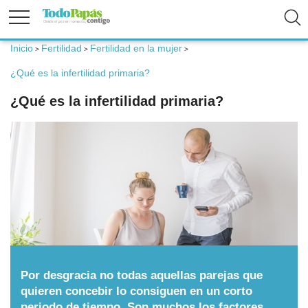
Inicio
Fertilidad
Fertilidad en la mujer
>
>
>
Fertilidad
¿Qué es la infertilidad primaria?
¿Qué es la infertilidad primaria?
Embarazo
Bebé
Niños
Padres
Por desgracia no todas aquellas parejas que
Calculadoras
quieren concebir lo consiguen en un corto
periodo de tiempo. Son muchos los factores,