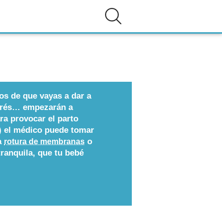
os de que vayas a dar a
estrés… empezarán a
ra provocar el parto
io) el médico puede tomar
a
o
rotura de membranas
tranquila, que tu bebé