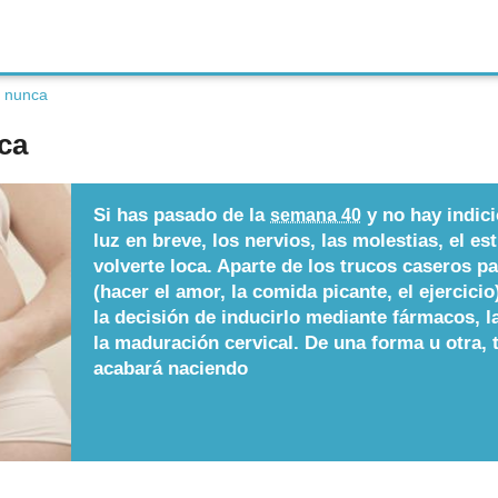
a nunca
nca
Si has pasado de la
y no hay indici
semana 40
luz en breve, los nervios, las molestias, el 
volverte loca. Aparte de los trucos caseros pa
(hacer el amor, la comida picante, el ejercic
la decisión de inducirlo mediante fármacos, l
la maduración cervical. De una forma u otra, 
acabará naciendo