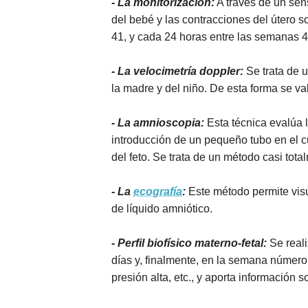
- La monitorización:
A través de un sen
del bebé y las contracciones del útero s
41, y cada 24 horas entre las semanas 4
- La velocimetría doppler:
Se trata de u
la madre y del niño. De esta forma se va
- La amnioscopia:
Esta técnica evalúa l
introducción de un pequeño tubo en el cu
del feto. Se trata de un método casi to
- La
ecografía
:
Este método permite visual
de líquido amniótico.
- Perfil biofísico materno-fetal:
Se real
días y, finalmente, en la semana número
presión alta, etc., y aporta información s