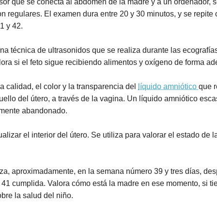
sor que se conecta al abdomen de la madre y a un ordenador, 
on regulares. El examen dura entre 20 y 30 minutos, y se repit
1 y 42.
na técnica de ultrasonidos que se realiza durante las ecografías
lora si el feto sigue recibiendo alimentos y oxígeno de forma a
a calidad, el color y la transparencia del
líquido amniótico
que r
ello del útero, a través de la vagina. Un líquido amniótico esca
talmente abandonado.
izar el interior del útero. Se utiliza para valorar el estado de l
iza, aproximadamente, en la semana número 39 y tres días, de
 41 cumplida. Valora cómo está la madre en ese momento, si tie
obre la salud del niño.