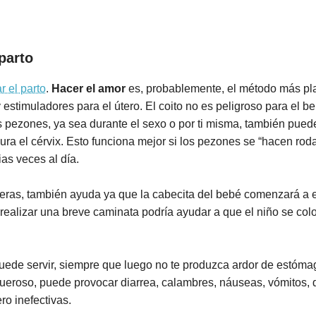
parto
r el parto
.
Hacer el amor
es, probablemente, el método más pl
 estimuladores para el útero. El coito no es peligroso para el 
os pezones, ya sea durante el sexo o por ti misma, también puede
a el cérvix. Esto funciona mejor si los pezones se “hacen rodar”
as veces al día.
leras, también ayuda ya que la cabecita del bebé comenzará a 
 realizar una breve caminata podría ayudar a que el niño se co
ede servir, siempre que luego no te produzca ardor de estómago
ueroso, puede provocar diarrea, calambres, náuseas, vómitos, d
o inefectivas.