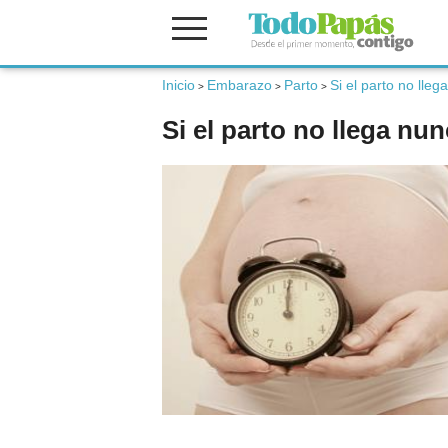
Inicio
Embarazo
Parto
Si el parto no lleg
Fertilidad
>
>
>
Si el parto no llega nu
Embarazo
Bebé
Niños
Padres
Calculadoras