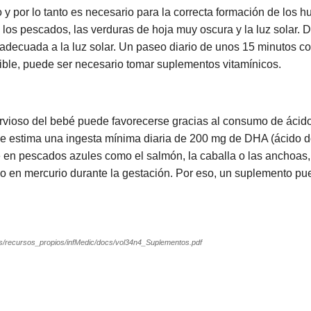
o y por lo tanto es necesario para la correcta formación de los 
 los pescados, las verduras de hoja muy oscura y la luz solar. 
adecuada a la luz solar. Un paseo diario de unos 15 minutos con
ible, puede ser necesario tomar suplementos vitamínicos.
 nervioso del bebé puede favorecerse gracias al consumo de áci
 se estima una ingesta mínima diaria de 200 mg de DHA (ácido
e en pescados azules como el salmón, la caballa o las anchoas
o en mercurio durante la gestación. Por eso, un suplemento pu
es/recursos_propios/infMedic/docs/vol34n4_Suplementos.pdf