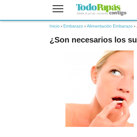
Inicio
Embarazo
Alimentación Embarazo
Fertilidad
>
>
>
¿Son necesarios los s
Embarazo
Bebé
Niños
Padres
Calculadoras