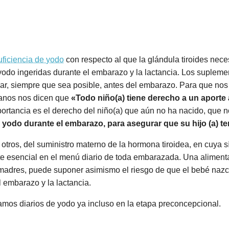
uficiencia de yodo
con respecto al que la glándula tiroides nece
yodo ingeridas durante el embarazo y la lactancia. Los suplem
r, siempre que sea posible, antes del embarazo. Para que nos
anos nos dicen que
«Todo niño(a) tiene derecho a un aport
ortancia es el derecho del niño(a) que aún no ha nacido, que n
e yodo
durante el embarazo, para asegurar que su hijo (a) t
otros, del suministro materno de la hormona tiroidea, en cuya sí
nte esencial en el menú diario de toda embarazada. Una alimen
 madres, puede suponer asimismo el riesgo de que el bebé nazc
l embarazo y la lactancia.
mos diarios de yodo ya incluso en la etapa preconcepcional.