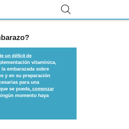
mbarazo?
e un déficit de
uplementación vitamínica,
n la embarazada sobre
es y en su preparación
cesarias para una
 que se pueda,
comenzar
 ningún momento haya