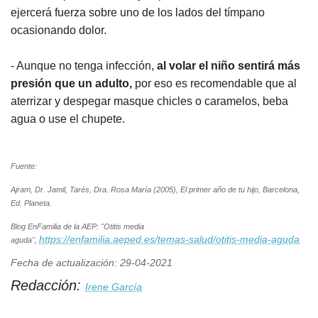
ejercerá fuerza sobre uno de los lados del tímpano
ocasionando dolor.
- Aunque no tenga infección,
al volar el niño sentirá más
presión que un adulto,
por eso es recomendable que al
aterrizar y despegar masque chicles o caramelos, beba
agua o use el chupete.
Fuente:
Ajram, Dr. Jamil, Tarés, Dra. Rosa María (2005), El primer año de tu hijo, Barcelona,
Ed. Planeta.
Blog EnFamilia de la AEP: "Otitis media
https://enfamilia.aeped.es/temas-salud/otitis-media-aguda
aguda",
Fecha de actualización: 29-04-2021
Redacción:
Irene García