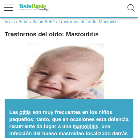
Inicio
Bebé
Salud Bebé
Trastornos del oído: Mastoiditis
>
>
>
Fertilidad
Trastornos del oído: Mastoiditis
Embarazo
Bebé
Niños
Padres
Las
son muy frecuentes en los niños
otitis
pequeños; tanto, que en ocasiones esta dolencia
recurrente da lugar a una
, una
mastoiditis
Calculadoras
infección del hueso mastoideo localizado detrás