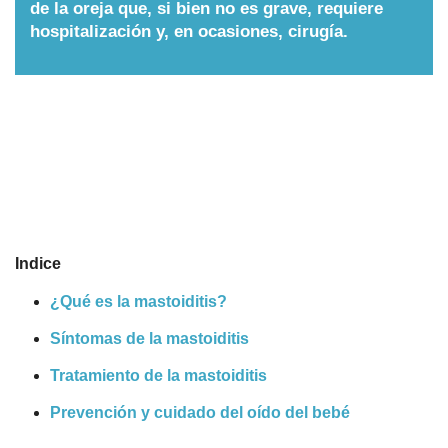
de la oreja que, si bien no es grave, requiere
Nombres
hospitalización y, en ocasiones, cirugía.
Cuentos
Indice
¿Qué es la mastoiditis?
Síntomas de la mastoiditis
Tratamiento de la mastoiditis
Prevención y cuidado del oído del bebé