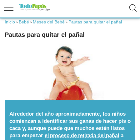
Inicio
Bebé
Meses del Bebé
Pautas para quitar el pañal
>
>
>
Fertilidad
Pautas para quitar el pañal
Embarazo
Bebé
Niños
Padres
Alrededor del año aproximadamente, los niños
comienzan a identificar sus ganas de hacer pis o
caca y, aunque puede que muchos estén listos
Calculadoras
para empezar
a
el proceso de retirada del pañal