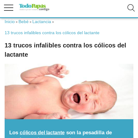
Inicio
Bebé
Lactancia
>
>
>
Fertilidad
13 trucos infalibles contra los cólicos del lactante
13 trucos infalibles contra los cólicos del
Embarazo
lactante
Bebé
Niños
Padres
Calculadoras
Los
son la pesadilla de
cólicos del lactante