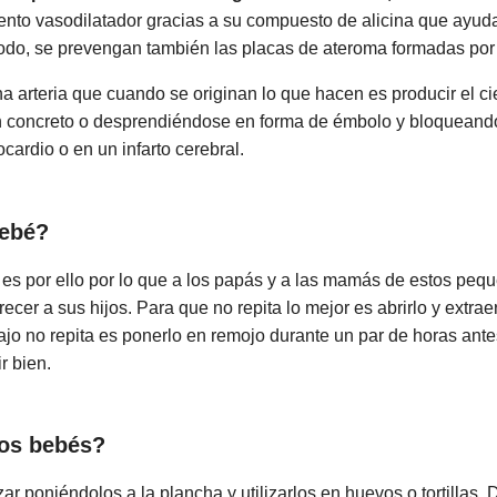
nto vasodilatador gracias a su compuesto de alicina que ayuda 
modo, se prevengan también las placas de ateroma formadas por e
arteria que cuando se originan lo que hacen es producir el cierr
concreto o desprendiéndose en forma de émbolo y bloqueando c
cardio o en un infarto cerebral.
bebé?
y es por ello por lo que a los papás y a las mamás de estos pe
ecer a sus hijos. Para que no repita lo mejor es abrirlo y extra
ajo no repita es ponerlo en remojo durante un par de horas antes
r bien.
los bebés?
izar poniéndolos a la plancha y utilizarlos en huevos o tortillas