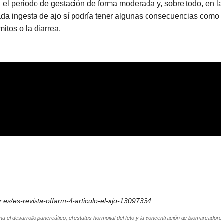
el periodo de gestación de forma moderada y, sobre todo, en l
a ingesta de ajo sí podría tener algunas consecuencias como la
itos o la diarrea.
r.es/es-revista-offarm-4-articulo-el-ajo-13097334
a el desarrollo pancreático, el estatus hormonal del feto y la concentración de biomarcadore