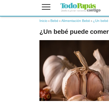
Inicio
Bebé
Alimentación Bebé
¿Un bebé 
Fertilidad
>
>
>
¿Un bebé puede comer
Embarazo
Bebé
Niños
Padres
Calculadoras