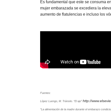
Es fundamental que este se consuma en 
mujer embarazada se excediera la elevad
aumento de flatulencias e incluso los vóm
Fuentes:
http://www.elsevie
López Luengo, M. Tránsito. “El ajo”
“La alimentación de la madre durante el embarazo condicion