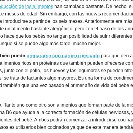
roducción de los alimentos
han cambiado bastante. De hecho, el 
once meses de edad. Sin embargo, con las nuevas recomendacio
 introducirse a partir de los seis meses. Anteriormente era m
a de un alimento bastante alergénico, pero con el paso de los a
 hace que los bebés no tengan posibilidad de sufrir diferentes a
aunque si se puede algo más tarde, mucho mejor.
mbién puede
prepararse con carne o pescado
para que den al
 alimentos ricos en proteínas que también pueden ofrecerse c
s, junto con el pollo, los huevos y las legumbres se pueden ofr
 se trata de lactantes algo mayores. Es una forma de condimen
 también que una vez pasado el primer año de vida del bebé e
a
. Tanto uno como otro son alimentos que forman parte de la m
mina B6 que ayuda a la correcta formación de células nerviosas, 
 dientes del bebé. Ambos podrán comenzar a introducirse cocin
sos es utilizarlos bien cocinados ya que de esta manera tend