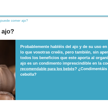
puede comer ajo?
 ajo?
Probablemente habléis del ajo y de su uso e
lo que vosotras creéis, pero también, sin ape
todos los beneficios que este aporta al organ
ajo es un condimento imprescindible en la co
? ¿Condimentáis 
recomendable para los bebés
cebolla?