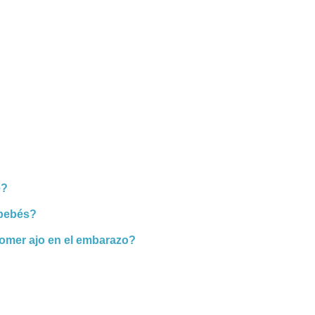
é?
 bebés?
omer ajo en el embarazo?