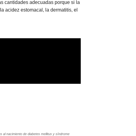
as cantidades adecuadas porque si la
 acidez estomacal, la dermatitis, el
s al nacimiento de diabetes mellitus y síndrome