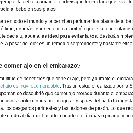
 ejemplo, la cebolla amarilla tendréis que tener claro que es el 
ela al bebé en sus platos.
n en todo el mundo y te permiten perfumar los platos de tu b
r último, deberás tener en cuenta también que el ajo no solame
 te decía tu abuela,
es ideal para evitar la tos.
Bastará simplem
le. A pesar del olor es un remedio sorprendente y bastante efica
e comer ajo en el embarazo?
ultitud de beneficios que tiene el ajo, pero ¿durante el embara
o
el ajo es muy recomendable
. Tras un estudio realizado por la
oopaman se descubrió que comer ajo morado durante el embar
 incluso las infecciones por hongos. Después del parto la ingest
mía, los desgarros perineales y las lesiones de pezón. Lo que r
te crudo al día machacado, cortado en láminas o picado, y no 