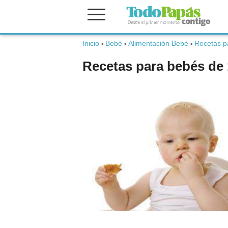
Inicio
Bebé
Alimentación Bebé
Recetas p
Fertilidad
>
>
>
Recetas para bebés de 
Embarazo
Bebé
Niños
Padres
Calculadoras