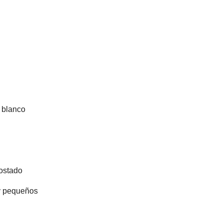
 blanco
tostado
uy pequeños