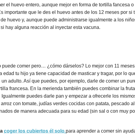
el huevo entero, aunque mejor en forma de tortilla fancesa o c
 importante que le des el huevo antes de los 12 meses por si tu
as de huevo y, aunque puede administrarse igualmente a los niño
 si hay alguna reacción al inyectar esta vacuna.
?
hijo puede comer pero… ¿cómo dárselos? Lo mejor con 11 mese
a edad tu hijo ya tiene capacidad de masticar y tragar, por lo q
n adulto. Así que puedes, por ejemplo, darle de comer un puré
rtilla francesa. En la merienda también puedes combinar la fruta e
s. Igualmente puedes darle pan y empezar a ofrecerle los mismo
rroz con tomate, judías verdes cocidas con patata, pescado a
cinados de manera adecuada para su edad (sin sal o con muy poc
 a
coger los cubiertos él solo
para aprender a comer sin ayuda