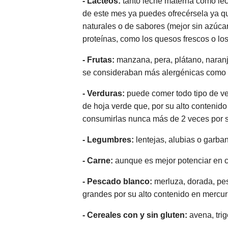
- Lácteos:
tanto leche materna como lech
de este mes ya puedes ofrecérsela ya q
naturales o de sabores (mejor sin azúca
proteínas, como los quesos frescos o lo
- Frutas:
manzana, pera, plátano, naran
se consideraban más alergénicas como fr
- Verduras:
puede comer todo tipo de ver
de hoja verde que, por su alto contenid
consumirlas nunca más de 2 veces por
- Legumbres:
lentejas, alubias o garba
- Carne:
aunque es mejor potenciar en c
- Pescado blanco:
merluza, dorada, pes
grandes por su alto contenido en mercur
- Cereales con y sin gluten:
avena, trig