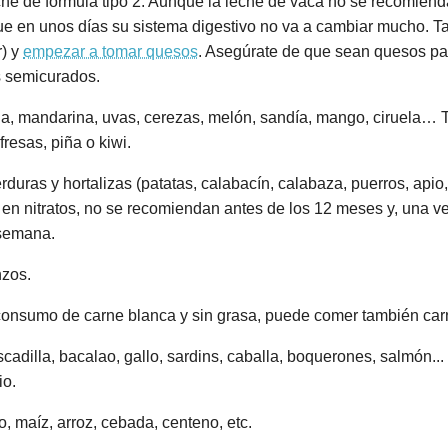
e de fórmula tipo 2. Aunque la leche de vaca no se recomienda 
ue en unos días su sistema digestivo no va a cambiar mucho.
r) y
empezar a tomar quesos
. Asegúrate de que sean quesos pas
s semicurados.
ja, mandarina, uvas, cerezas, melón, sandía, mango, ciruela… 
esas, piña o kiwi.
duras y hortalizas (patatas, calabacín, calabaza, puerros, api
o en nitratos, no se recomiendan antes de los 12 meses y, una v
 semana.
nzos.
onsumo de carne blanca y sin grasa, puede comer también carn
cadilla, bacalao, gallo, sardins, caballa, boquerones, salmón.
io.
o, maíz, arroz, cebada, centeno, etc.