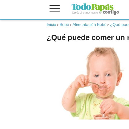
Inicio
Bebé
Alimentación Bebé
¿Qué pued
Fertilidad
>
>
>
¿Qué puede comer un 
Embarazo
Bebé
Niños
Padres
Calculadoras