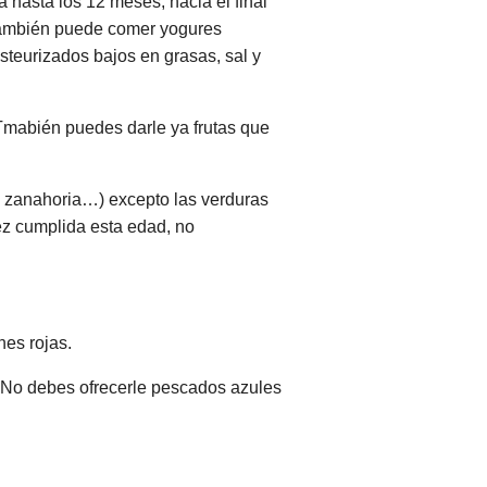
hasta los 12 meses, hacia el final
 También puede comer yogures
teurizados bajos en grasas, sal y
Tmabién puedes darle ya frutas que
o, zanahoria…) excepto las verduras
ez cumplida esta edad, no
es rojas.
.. No debes ofrecerle pescados azules