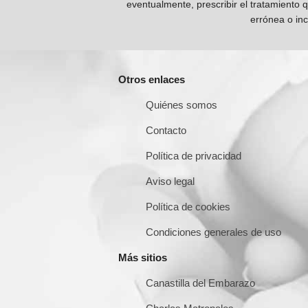
eventualmente, prescribir el tratamiento 
errónea o inc
Otros enlaces
Quiénes somos
Contacto
Política de privacidad
Aviso legal
Política de cookies
Condiciones generales de uso
Más sitios
Canastilla del Embarazo