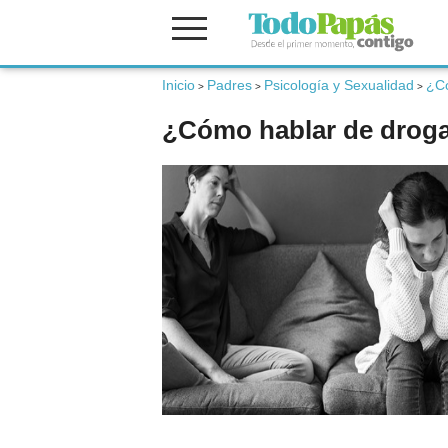
Inicio
Padres
Psicología y Sexualidad
¿Có
Fertilidad
>
>
>
¿Cómo hablar de droga
Embarazo
Bebé
Niños
Padres
Calculadoras