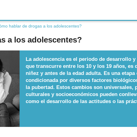
mo hablar de drogas a los adolescentes?
s a los adolescentes?
La adolescencia es el periodo de desarrollo 
que transcurre entre los 10 y los 19 años, es 
niñez y antes de la edad adulta. Es una etapa
condicionada por diversos factores biológico
la pubertad. Estos cambios son universales, p
culturales y socioeconómicos pueden conllev
como el desarrollo de las actitudes o las prác