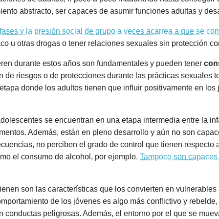
ento abstracto, ser capaces de asumir funciones adultas y desa
fases y la presión social de grupo a veces acarrea a que se co
o u otras drogas o tener relaciones sexuales sin protección c
eren durante estos años son fundamentales y pueden tener
con
 de riesgos o de protecciones durante las prácticas sexuales te
a etapa donde los adultos tienen que influir positivamente en los
dolescentes se encuentran en una etapa intermedia entre la infa
entos. Además, están en pleno desarrollo y aún no son capac
cuencias, no perciben el grado de control que tienen respecto 
omo el consumo de alcohol, por ejemplo.
Tampoco son capaces 
enen son las características que los convierten en vulnerables 
omportamiento de los jóvenes es algo más conflictivo y rebelde,
n conductas peligrosas. Además, el entorno por el que se muev